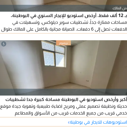
من المالك
بـ 12 ألف فقط، أرخص استوديو للإيجار السنوي في البوطينة.
مساحات ممتازة جداً، تشطيبات سوبر ديلوكس، وتسهيلات في
الدفعات تصل إلى 6 دفعات. الصيانة مجانية بالكامل على المالك طوال
فترة الإيجار. باركينج ترابي أمام البناية، قريب من كل الخدمات، وقريب
من اللولو، وعلى مخرج دبي وعجمان.
5
أكبر وأرخص استوديو في البوطينة مساحة كبيرة جدا تشطيبات
حديثة ونظيفة تصميم عملي ومريح اضاءة طبيعية وتهوية جيدة موقع
خدمي قريب من جميع الخدمات قريب من الأسواق والمطاعم
ووسائل المواصلات سهولة الوصول الى جميع المرافق سعر مميز
›
استوديوهات للايجار في بوطينة
جدا من أرخص الأسعار في المنطقة تسهيلات في الدفع على 4 أو 5