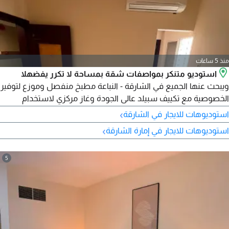
منذ 5 ساعات
استوديو متنكر بمواصفات شقة بمساحة لا تكرر يفضهلا
ويبحث عنها الجميع في الشارقة - النباعة مطبخ منفصل وموزع لتوفير
الخصوصية مع تكييف سبيلد عالى الجودة وغاز مركزي لاستخدام
سهل ومستمر تشطيبات عالى الجودة في بناية مخصصة للعائلات
›
استوديوهات للايجار في الشارقة
مزودة بكاميرات مراقبة وحراسة صيانة مجانية على المالك موقع ممتاز
›
استوديوهات للايجار في إمارة الشارقة
سهل الوصول الى مخرج دبي بسعر ممتاز مع تسهيلات في السداد
تصل الى 6 دفعات
5