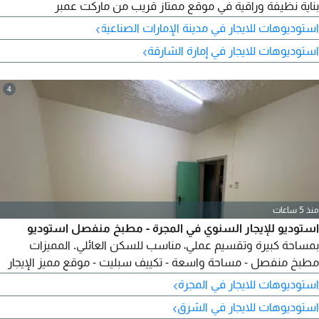
بناية نظيفة وراقية في موقع ممتاز قريب من ماركت عمبر
ومستشفى رويال وموقف الحافلات وكل الخدمات حولك مع مخرج
›
استوديوهات للايجار في مدينة الإمارات الصناعية
سهل لدبي وعجمان بسعر 16996 مع تسهيلات في السداد تصل الى
›
استوديوهات للايجار في إمارة الشارقة
6 دفعات وصيانة كاملة على المالك 1
4
منذ 5 ساعات
استوديو للإيجار السنوي في المجرة - مطبخ منفصل استوديو
بمساحة كبيرة وتقسيم عملي، مناسب للسكن العائلي. المميزات
مطبخ منفصل - مساحة واسعة - تكييف سبليت - موقع مميز الإيجار
السنوي 18000 درهم الدفع 4 دفعات للتواصل والحجز
›
استوديوهات للايجار في المجرة
›
استوديوهات للايجار في الشرق