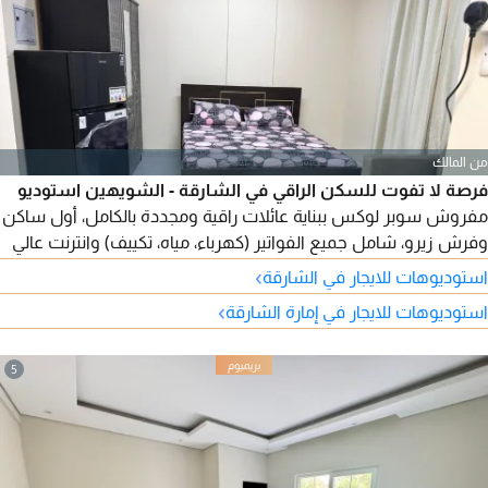
من المالك
فرصة لا تفوت للسكن الراقي في الشارقة - الشويهين استوديو
مفروش سوبر لوكس ببناية عائلات راقية ومجددة بالكامل، أول ساكن
وفرش زيرو، شامل جميع الفواتير (كهرباء، مياه، تكييف) وانترنت عالي
السرعة مجانا، بدون عمولة ومن المالك مباشرة. الموقع مميز ثاني
›
استوديوهات للايجار في الشارقة
صف من الكورنيش بجوار فندق سما وخلف متحف الشارقة للفنون.
›
استوديوهات للايجار في إمارة الشارقة
للتواصل
5