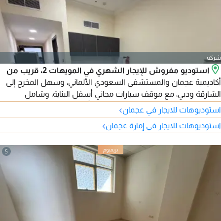
شركة
استوديو مفروش للإيجار الشهري في المويهات 2، قريب من
أكاديمية عجمان والمستشفى السعودي الألماني، وسهل المخرج إلى
الشارقة ودبي، مع موقف سيارات مجاني أسفل البناية، وشامل
للفواتير والإنترنت. الإيجار 2700 درهم، والتأمين 500 درهم مسترد.
›
استوديوهات للايجار في عجمان
متاح اليوم.
›
استوديوهات للايجار في إمارة عجمان
5