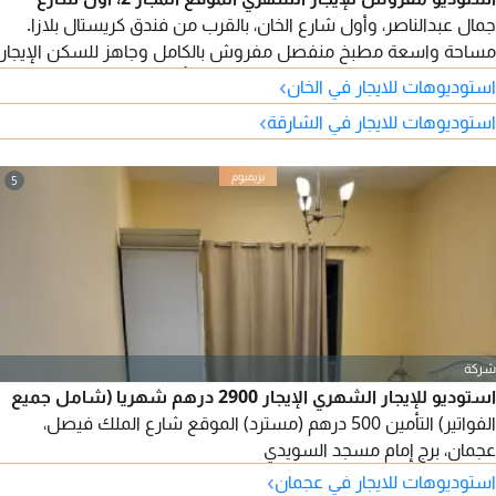
جمال عبدالناصر، وأول شارع الخان، بالقرب من فندق كريستال بلازا.
مساحة واسعة مطبخ منفصل مفروش بالكامل وجاهز للسكن الإيجار
الشهري 2700 درهم شامل انترنت فقط التأمين 500 درهم (مسترد
›
استوديوهات للايجار في الخان
عند الخروج)
›
استوديوهات للايجار في الشارقة
5
شركة
استوديو للإيجار الشهري الإيجار 2900 درهم شهريا (شامل جميع
الفواتير) التأمين 500 درهم (مسترد) الموقع شارع الملك فيصل،
عجمان، برج إمام مسجد السويدي
›
استوديوهات للايجار في عجمان