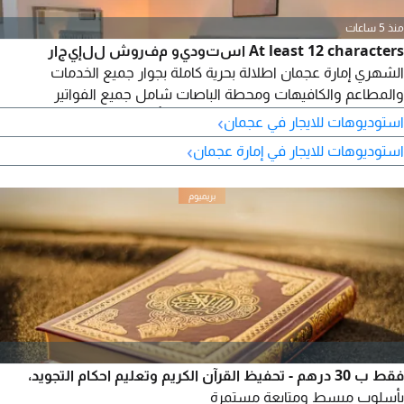
منذ 5 ساعات
At least 12 characters استوديو مفروش للإيجار
الشهري إمارة عجمان اطلالة بحرية كاملة بجوار جميع الخدمات
والمطاعم والكافيهات ومحطة الباصات شامل جميع الفواتير
والانترنت والباركينج ترابي واسع الإيجار - التأمين مسترد عند الخروج
›
استوديوهات للايجار في عجمان
500 للتواصل
›
استوديوهات للايجار في إمارة عجمان
فقط ب 30 درهم - تحفيظ القرآن الكريم وتعليم احكام التجويد،
بأسلوب مبسط ومتابعة مستمرة