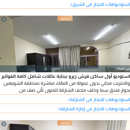
›
استوديوهات للايجار في الشرق
دفعات الإيجار السنوي 12000 درهم فقط للتواصل والاستفسار
3
من المالك
استوديو أول ساكن فرش زيرو ببناية عائلات شامل كافة الفواتير
والانترنت مجاني بدون عمولة من المالك مباشرة بمنطقة الشويهين
بجوار فندق سما وخلف متحف الشارقة للفنون تأتي صف من
الكورنيش استوديو كبير ومميز
›
استوديوهات للايجار في الشارقة
›
استوديوهات للايجار في إمارة الشارقة
4