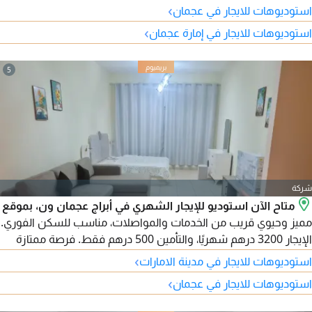
›
استوديوهات للايجار في عجمان
›
استوديوهات للايجار في إمارة عجمان
5
شركة
متاح الآن استوديو للإيجار الشهري في أبراج عجمان ون، بموقع
مميز وحيوي قريب من الخدمات والمواصلات، مناسب للسكن الفوري.
الإيجار 3200 درهم شهريًا، والتأمين 500 درهم فقط. فرصة ممتازة
لمن يبحث عن سكن مريح بموقع مميز وسعر مناسب.
›
استوديوهات للايجار في مدينة الامارات
›
استوديوهات للايجار في عجمان