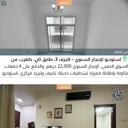
5
من المالك
استوديو للإيجار السنوي – الجرف 3، طابق ثانٍ، بالقرب من
السوق الصيني. الإيجار السنوي 22,000 درهم، والدفع على 4 دفعات.
بلكونة بإطلالة مميزة، تشطيبات حديثة، تكييف وتبريد مركزي. استوديو
مضيء بتقسيم عملي، في موقع حيوي قريب من جميع الخدمات.
سهولة الوصول إلى الشارقة ودبي، ومخرج مباشر إلى طريق الشيخ
5
محمد بن زايد. التأمين بشيك. للتواصل.