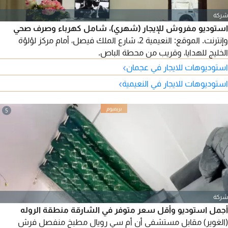
شركة
استوديو مفروش للإيجار (شهري)، شامل كهرباء وصرف صحي
وإنترنت. الموقع: النعيمية 2، شارع الملك فيصل، أمام مركز لؤلؤة
الخليج للهدايا، وقريب من محطة الباص.
›
استوديوهات للايجار في عجمان
›
استوديوهات للايجار في النعيمية
5
شركة
أجمل استوديو وأقل سعر متوفر في الشارقة منطقة الروله
(الغوير) مقابل مستشفى أن أم سي رويال مطبخ منفصل فرش