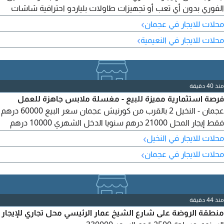
الفوري بدون أي تعب أو تجهيزات طاولات بلياردو احترافية شاشات
عرض متعددة للمباريات والبث جلسات فخمة ومريحة بتصميم راقي
›
محلات للايجار في عجمان
تكييف وتجهيز كامل موقع حيوي وسهل الوصول مناسب للكافيهات
›
محلات للايجار في النعيمية
- الألعاب - البث المباشر
منذ 40 دقيقة
فرصة استثمارية مميزة للبيع - مغسلة ملابس جاهزة للعمل
عجمان - النخيل 2 بالقرب من كورنيش عجمان سعر البيع 60000 درهم
فقط إيجار المحل 21000 درهم سنويا الدخل الشهري 10000 درهم
شهريا التجهيزات 3 غسالات 1 مجفف ملابس جهاز كي بالبخار طاولة
›
محلات للايجار في النخيل
كي عادية طابق علوي (ميزانين) مجهز لتنشيف الملابس الأنشطة
›
محلات للايجار في عجمان
غسيل الملابس كي الملابس غسيل وتنظيف السجاد التنظيف بالبخار
للملابس والسجاد والمفارش المنزلية رفي السجاد والمنسوجات
منذ 44 دقيقة
منطقة الروضة على شارع الشيخ عمار الرئيسي محل تجاري للإيجار