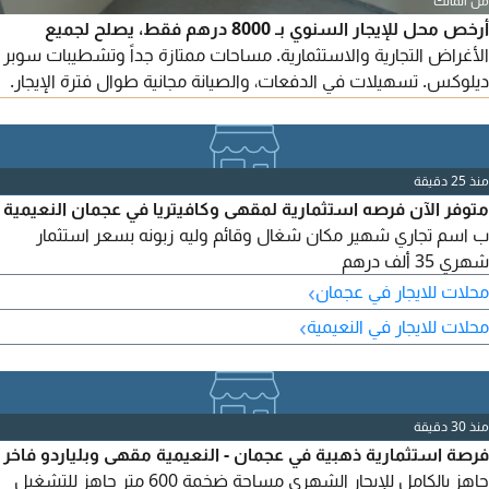
من المالك
أرخص محل للإيجار السنوي بـ 8000 درهم فقط، يصلح لجميع
الأغراض التجارية والاستثمارية. مساحات ممتازة جداً وتشطيبات سوبر
ديلوكس. تسهيلات في الدفعات، والصيانة مجانية طوال فترة الإيجار.
مواقف ترابية أمام البناية، قريب من جميع الخدمات، بجوار مركز
تخفيضات القبائل وعلى مخرج دبي وعجمان.
منذ 25 دقيقة
متوفر الآن فرصه استثمارية لمقهى وكافيتريا في عجمان النعيمية
ب اسم تجاري شهير مكان شغال وقائم وليه زبونه بسعر استثمار
شهري 35 ألف درهم
›
محلات للايجار في عجمان
›
محلات للايجار في النعيمية
منذ 30 دقيقة
فرصة استثمارية ذهبية في عجمان - النعيمية مقهى وبلياردو فاخر
جاهز بالكامل للإيجار الشهري مساحة ضخمة 600 متر جاهز للتشغيل