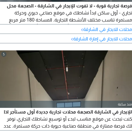
فرصة تجارية قوية - لا تفوت للإيجار في الشارقة - الصجعة محل
تجاري - أول ساكن ابدأ نشاطك في موقع صناعي حيوي وحركة
مستمرة تناسب مختلف الأنشطة التجارية. المساحة 180 متر مربع
طريقة الدفع 4 دفعات ميسرة التأمين 5% شيك تأمين غير قابل
›
محلات للايجار في الشارقة
للصرف) محل جديد بالكامل مساحة واسعة وعملية موقع مناسب
›
محلات للايجار في إمارة الشارقة
للأنشطة التجارية والصناعية سارع بالحجز الآن قبل اكتمال الشواغر -
الفرص المميزة لا تنتظر
5
منذ ساعة
للإيجار في الشارقة الصجعة محلات تجارية جديدة أول مستأجر اذا
كنت تبحث عن موقع مناسب لبدء أو توسيع نشاطك التجاري، نوفر
لك فرصة ممتازة في منطقة صناعية حيوية ذات حركة مستمرة. عدد