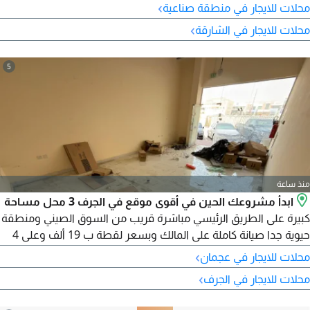
المحلات 9 محلات المساحة 320 قدم لكل محل الدفع على 4 دفعات
›
محلات للايجار في منطقة صناعية
ميسرة التأمين 5% شيك تأمين غير قابل للصرف) تشطيب جديد
›
محلات للايجار في الشارقة
بالكامل موقع عملي وسهل الوصول مناسبة لمختلف الأنشطة
التجارية للتفاصيل والحجز تواصل معنا الآن، والفرصة متاحة
5
منذ ساعة
ابدأ مشروعك الحين في أقوى موقع في الجرف 3 محل مساحة
كبيرة على الطريق الرئيسي مباشرة قريب من السوق الصيني ومنطقة
حيوية جدا صيانة كاملة على المالك وبسعر لقطة ب 19 ألف وعلى 4
دفعات بس
›
محلات للايجار في عجمان
›
محلات للايجار في الجرف