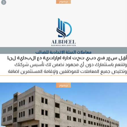
3
أقل سعر في دبي تحت ادارة اماراتية دع البداية لنا
ولتنعم باستثمارك دون أي مجهود نضمن لك تأسيس شركتك
وتخليص جميع المعاملات للموظفين ولإقامة المستثمرين اضافة
لادارة مشاريعك مع توفير وكيل خدمات بأقل الأسعار فكسب ثقتك
هي غايتنا ونحرص الأتكون كلمة الانتظار ضمن قواميسنا شركتنا
خطوتك الآمنة لتجديد الرخص وتخليص جميع المعاملات الحكومية
وحل مشكلة الرواتب اضافة لتخليص معاملات RTA وخدمات التخليص
الجمركي