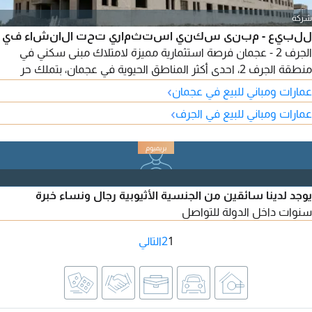
شركة
للبيع - مبنى سكني استثماري تحت الانشاء في
الجرف 2 - عجمان فرصة استثمارية مميزة لامتلاك مبنى سكني في
منطقة الجرف 2، احدى أكثر المناطق الحيوية في عجمان، بتملك حر
لجميع الجنسيات، ويعد خيارا مثاليا للمستثمرين الباحثين عن مشروع
›
عمارات ومباني للبيع في عجمان
بعائد استثماري مرتفع. تفاصيل العقار الموقع الجرف 2 - عجمان. الحالة
›
عمارات ومباني للبيع في الجرف
تحت الانشاء. تصريح البناء أرضي + طابقان ( G 2) تملك حر لجميع
الجنسيات. يتكون الم بن
يوجد لدينا سائقين من الجنسية الأثيوبية رجال ونساء خبرة
سنوات داخل الدولة للتواصل
1
2
التالي