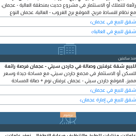
رائعة للتملك أو الاستثمار في مشروع حديث بمنطقة العالية - عجمان،
مع نظام اقساط مريح. الموقع برج الغروب - العالية، عجمان النوع
استوديو المساحة 560 قدم السعر الاجمالي 429612 درهم الدفعة
›
شقق للبيع في عجمان
الأولى 172668 درهم المبلغ المتبقي 256944 درهم القسط الشهري
›
شقق للبيع في العالية
3778 درهم عدد الاقساط المتبقية 74 شهرا مدفوع حتى يونيو 2026
كود العقار 8017 تواصل معنا
منذ ساعتين
للبيع شقة غرفتين وصالة في جاردن سيتي - عجمان فرصة رائعة
للسكن أو الاستثمار في مجمع جاردن سيتي، مع مساحة جيدة وسعر
مميز. الموقع جاردن سيتي - عجمان غرفتان نوم + صالة المساحة
1078 قدم بلكونه موقف سيارة خاص (باركينج) سعر البيع 395000
›
شقق للبيع في عجمان
درهم فقط كود العقار 8015 تواصل معنا الآن لمزيد من التفاصيل أو
›
شقق للبيع في إمارة عجمان
لحجز موعد للمعاينة
عاملات منزليات للطبخ والتنظيف ورعاية الاطفال. نوفر عاملات