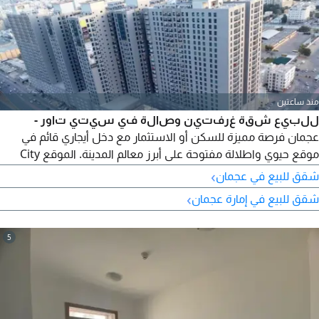
منذ ساعتين
للبيع شقة غرفتين وصالة في سيتي تاور -
عجمان فرصة مميزة للسكن أو الاستثمار مع دخل أيجاري قائم في
موقع حيوي واطلالة مفتوحة على أبرز معالم المدينة. الموقع City
Towers - Ajman المساحة 1200 قدم غرفتان وصالة 2 حمام مطبخ
›
شقق للبيع في عجمان
مغلق اطلالة مفتوحة ومميزة على القصر الملكي - جراند مول عجمان -
›
شقق للبيع في إمارة عجمان
شارع الشيخ خليفة السعر الاجمالي 548000 درهم المطلوب 320000
درهم المتبقي حوالي 228000 درهم القسط الشهري 4300
5