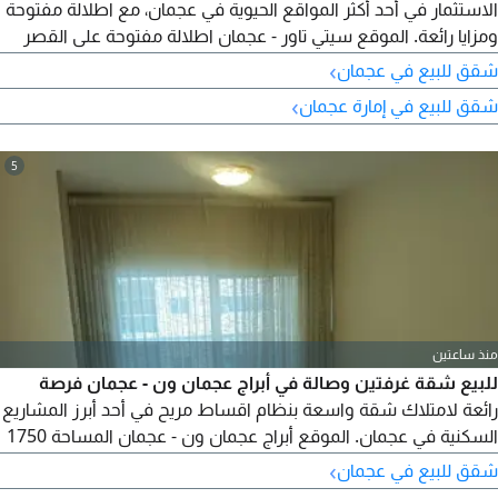
الاستثمار في أحد أكثر المواقع الحيوية في عجمان، مع اطلالة مفتوحة
ومزايا رائعة. الموقع سيتي تاور - عجمان اطلالة مفتوحة على القصر
المساحة 1235 قدم مطبخ مغلق 2 بلكونه 2 موقف سيارة خاص
›
شقق للبيع في عجمان
(باركينج) السعر الاجمالي 532842 درهم الدفعة الأولى 316842 درهم
›
شقق للبيع في إمارة عجمان
المتبقي للمطور 216000 درهم القسط الشهري 5275 درهم كود
العقار 8020 تواصل معنا الآن لمزيد من التفاصيل
5
منذ ساعتين
للبيع شقة غرفتين وصالة في أبراج عجمان ون - عجمان فرصة
رائعة لامتلاك شقة واسعة بنظام اقساط مريح في أحد أبرز المشاريع
السكنية في عجمان. الموقع أبراج عجمان ون - عجمان المساحة 1750
قدم غرفتان نوم صالة واسعة مطبخ 3 حمامات مخزن موقف سيارة
›
شقق للبيع في عجمان
خاص (باركينج) السعر الاجمالي 834221 درهم الدفعة الأولى 329445