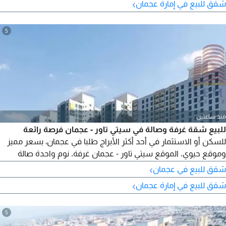
›
شقق للبيع في إمارة عجمان
درهم الاقساط المدفوعة 27 قسطا الاقساط المتبقية 57 قسطا
مدة الاقساط المتبقية 7 سنوات القسط الشهري
5
منذ ساعتين
للبيع شقة غرفة وصالة في سيتي تاور - عجمان فرصة رائعة
للسكن أو الاستثمار في أحد أكثر الأبراج طلبا في عجمان، بسعر مميز
وموقع حيوي. الموقع سيتي تاور - عجمان غرفة. نوم واحدة صالة
واسعة المساحة 757 قدم موقف سيارة خاص (باركينج) سعر البيع
›
شقق للبيع في عجمان
400000 درهم فقط كود العقار 8019 تواصل معنا الآن لمزيد من
›
شقق للبيع في إمارة عجمان
التفاصيل أو لحجز موعد للمعاينة
5