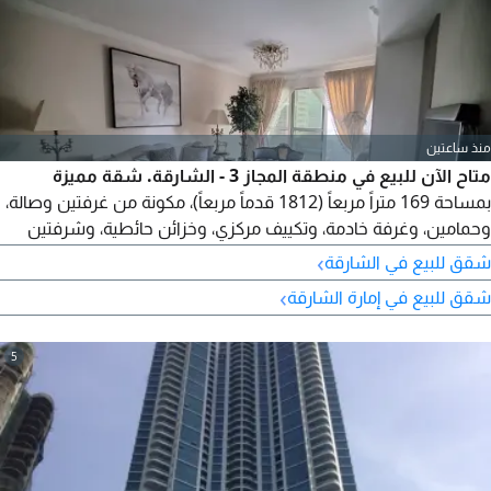
منذ ساعتين
متاح الآن للبيع في منطقة المجاز 3 - الشارقة. شقة مميزة
بمساحة 169 متراً مربعاً (1812 قدماً مربعاً)، مكونة من غرفتين وصالة،
وحمامين، وغرفة خادمة، وتكييف مركزي، وخزائن حائطية، وشرفتين
بإطلالة بحرية رائعة، مع جيم، ومسبح، ومواقف للسيارات. موقع
›
شقق للبيع في الشارقة
استثماري مميز بالقرب من كورنيش المجاز، ومسرح المجاز، وممشى
›
شقق للبيع في إمارة الشارقة
بحيرة خالد، وحديقة الصفيا، وجميع الخدمات. فرصة ممتازة للسكن أو
الاستثمار. السعر 900000.
5