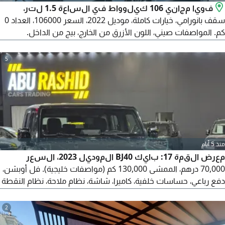
فويا مجاني 106 كيلوواط في الساعة 1.5 لتر،
سقف بانورامي، خيارات كاملة، موديل 2022، السعر 106000، العداد 0
كم. المواصفات صيني، اللون الأزرق من الخارج، بيج من الداخل.
المميزات شاشة للسائق، شاشة مركزية، شاشة أمام الراكب، نظام
تريبلكس، مقاعد أمامية مدفأة، مقاعد مهواة، نظام صوت دينوديو
5
هاي فاي، سقف زجاجي بانورامي ذكي قابل للتعتيم، تحكم في المناخ،
فلتر PM2.5 ومعطر جو، 6 كاميرات، اجهزة استشعار، تعمل بالبطارية
منذ 5 أيام
معرض القمة 17: بايك BJ40 الموديل 2023، السعر
70,000 درهم، الممشى 130,000 كم (مواصفات خليجية). فل أوبشن،
دفع رباعي، حساسات خلفية، كاميرا، شاشة، نظام ملاحة، نظام النقطة
العمياء، مقاعد جلد فاخرة، تبريد وتسخين المقاعد، بلوتوث، USB، مكيف
بارد. ويمكن الشراء من خلالنا عن طريق البنك بدفعة أولى أو بدون
2
دفعة أولى: القسط الشهري 1,190 درهم مع دفعة أولى 20%، أو