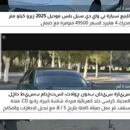
منذ 3 أيام
للبيع سيارة بي واي دي سيل بلس موديل 2025 زيرو كيلو متر
محرك 4 هايبرد السعر 49500 متوفرة مع ضمان
4
منذ 3 أيام
سيارة سيدان بدون حوادث، استخدام بسيط داخل
المدينة. كراسي جلد كهربائية مبردة، شاشة كبيرة، راديو CD، فتحة
سقف. تم عمل صيانة كاملة بتاريخ 5 / 8، مع تبديل الاطارات والمكابح
وكراسي الماكينة وجير السيارة. تأمين شامل ساري لغاية 11 / 2026
3