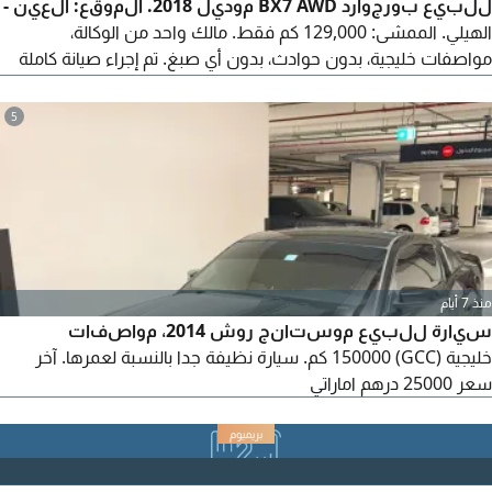
للبيع بورجوارد BX7 AWD موديل 2018. الموقع: العين -
الهيلي. الممشى: 129,000 كم فقط. مالك واحد من الوكالة،
مواصفات خليجية، بدون حوادث، بدون أي صبغ. تم إجراء صيانة كاملة
للسيارة، بطارية جديدة، وتغيير زيت المحرك والفلتر. السيارة جاهزة
للاستخدام ولا تحتاج أي مصاريف. أعلى فئة - مواصفات كاملة: سقف
5
بانوراما، شاشة وسائط كبيرة مع نظام الملاحة GPS، ونظام مراقبة
النقطة العمياء.
منذ 7 أيام
سيارة للبيع موستانج روش 2014، مواصفات
خليجية (GCC) 150000 كم. سيارة نظيفة جدا بالنسبة لعمرها. آخر
سعر 25000 درهم اماراتي