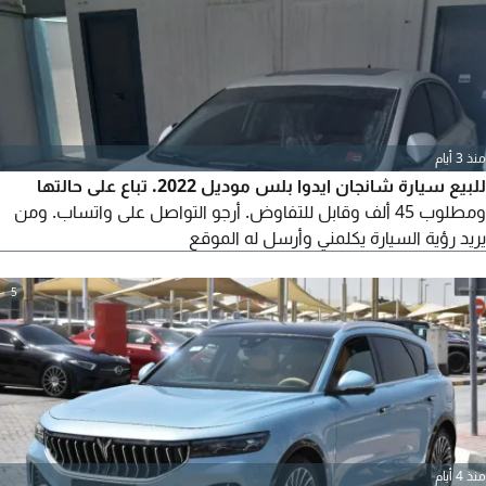
منذ 3 أيام
للبيع سيارة شانجان ايدوا بلس موديل 2022. تباع على حالتها
ومطلوب 45 ألف وقابل للتفاوض. أرجو التواصل على واتساب. ومن
يريد رؤية السيارة يكلمني وأرسل له الموقع
5
منذ 4 أيام