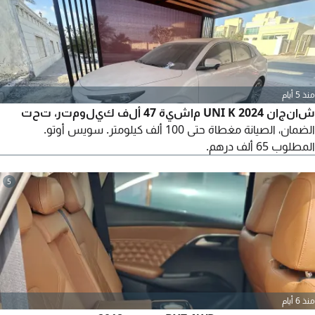
القسط الشهري 1,490 درهم بدون دفعة أولى.
منذ 5 أيام
شانجان UNI K 2024 ماشية 47 ألف كيلومتر، تحت
الضمان، الصيانة مغطاة حتى 100 ألف كيلومتر. سويس أوتو.
المطلوب 65 ألف درهم.
5
منذ 6 أيام