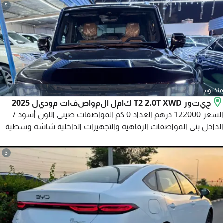
5
منذ يوم
جيتور T2 2.0T XWD كامل المواصفات موديل 2025
السعر 122000 درهم العداد 0 كم المواصفات صيني اللون أسود /
الداخل بني المواصفات الرفاهية والتجهيزات الداخلية شاشة وسطية
15.6 بوصة تعمل باللمس، لوحة عدادات رقمية 10.25 بوصة، نظام
صوتي فاخر سوني بعدد 12 مكبر صوت، مقاعد أمامية كهربائية، مقاعد
3
مدفأة ومبردة، تهوية مزدوجة للمناطق، فتحة سقف بانورامي، زجاج
أمامي عازل للضوضاء، اضاءة محيطة ضوئية 128 لون