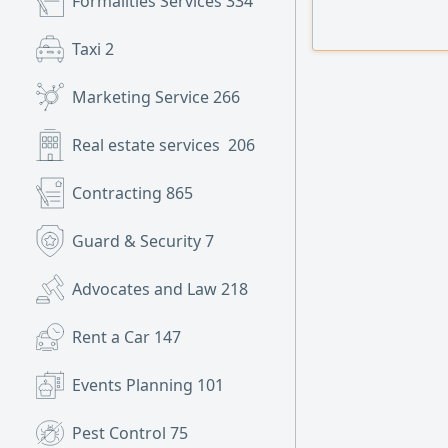
Formalities Services
334
Invoicing & Repor
up - Customer Ser
Taxi
2
Microsoft Office 
Marketing Service
266
Real estate services
206
Contracting
865
Guard & Security
7
Advocates and Law
218
Rent a Car
147
Events Planning
101
Pest Control
75