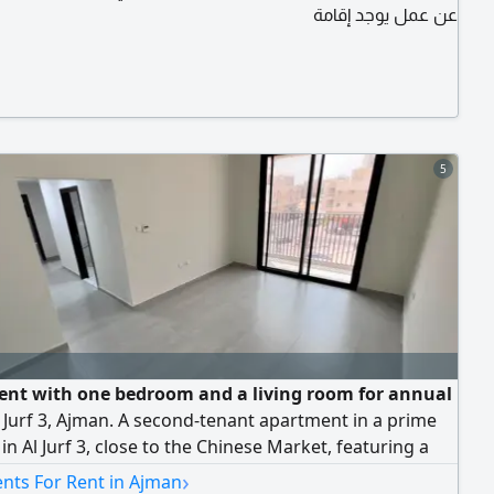
عن عمل يوجد إقامة
5
nt with one bedroom and a living room for annual
l Jurf 3, Ajman. A second-tenant apartment in a prime
 in Al Jurf 3, close to the Chinese Market, featuring a
 layout and modern finishes. Specifications: second
›
nts For Rent in Ajman