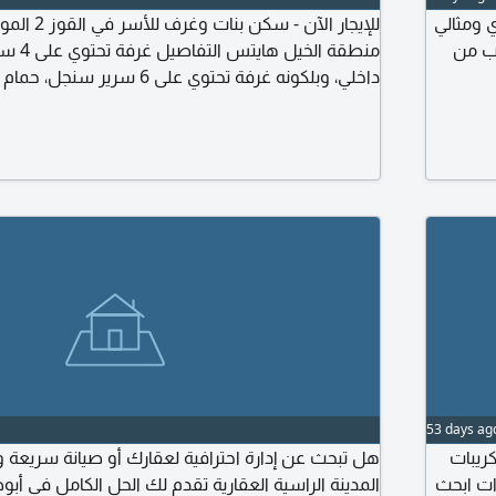
الموقع بالقرب من
سكن ممي
نجل، حمام
بمنطق
داخلي، وبلكونه غرفة تحتوي على 6 سرير سنجل، حمام داخلي، وبلكونه
وال
ت
53 days ag
ارة احترافية لعقارك أو صيانة سريعة وموثوقة شركة
شب سو
ية العقارية تقدم لك الحل الكامل في أبوظبي وضواحيها
وافل وبان كيك وموهيتو وميلك شايك خبرة 