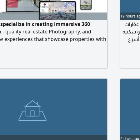
19 hours a
specialize in creating immersive 360
مطلوب 
h - quality real estate Photography, and
جميع من
w experiences that showcase properties with
صيان
e, and style. Our virtual tours allow potential
وقت الم
s to explore spaces remotely, giving them a
تنظي
e, layout, and design. We also offer 3D
م
s for selected projects, transforming
2 days ago