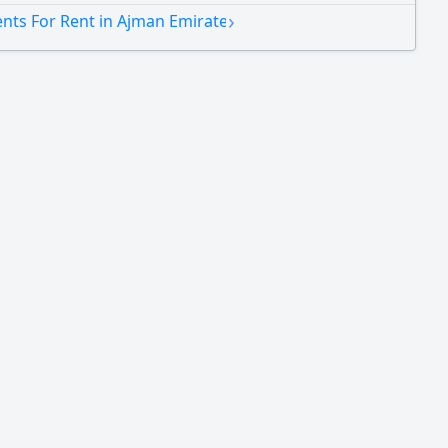
one bedroom and a living room, large area, one
›
nts For Rent in Ajman Emirate
, modern finishes, luxurious building entrance.
: Al Jurf 3 – close to the Chinese Market. Annual rent:
00. Payment: 6 installments. For contact...