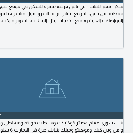
ز للبنات - بني ياس فرصة مميزة للسكن في موقع حيوي ومثالي
ة بني ياس. الموقع مقابل بوابة الشرق مول مباشرة، بالقرب من
المواصلات العامة وجميع الخدمات مثل المطاعم، السوبر ماركت،
صيدليات. السكن مخصص للبنات فقط، ويوفر بيئة هادئة ونظيفة
ناسب الموظفات والطالبات. خصوصية وراحة. موقع مميز وسهل
الوصول. قريب من جميع الخدمات. التعامل مباشرة مع المالك
o
ري معلم عصائر كوكتيلات وسلطات فواكه وقشاطي وكريبات
في الامارات 6 سنوات ابحث