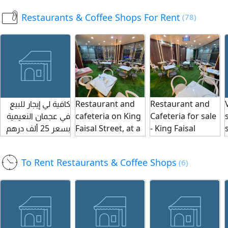
تسليم مساحة 100
9, Having good
Restaurants & Coffee Shops For Rent
(78)
متر الإيجار السنوي
market and
55 ألف
customer base
كافية لي إيجار للبيع
Restaurant and
Restaurant and
في عجمان النعيمية
cafeteria on King
Cafeteria for sale
بسعر 25 ألف درهم
Faisal Street, at a
- King Faisal
والكافيه شغال
corner on the
Street, Ajman. A
وقائم مطلوب مقدم
main road. Area
distinguished
To Rent Restaurants & Coffee Shops
(6)
شهرين وشهر
of 35 SQM
investment
تأمين
downstairs and
opportunity in a
35 SQM upstairs,
vibrant location
with a permit for
on a corner
outdoor use. 22
directly on the
SQM of outdoor
main street, with