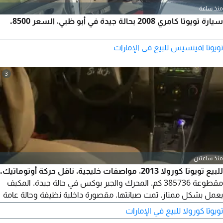
منذ ساعة
سيارة تويوتا كامري 2008 بحالة جيدة في أبو ظبي، السعر 8500.
تويوتا افينسيس للبيع في الإمارات
3
منذ ساعتين
للبيع تويوتا كورولا 2013، مواصفات خليجية، ناقل حركة أوتوماتيك.
مقطوعة 385736 كم. المحرك والجير بوكس في حالة جيدة. المكيف
يعمل بشكل ممتاز. تمت صيانتها. مقصورة داخلية نظيفة وحالة عامة
جيدة. جاهزة للقيادة. للمشترين الجادين فقط. يرجى التواصل معي
تويوتا كورولا للبيع في الإمارات
لمزيد من التفاصيل.