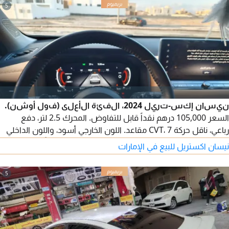
5
نيسان إكس-تريل 2024، الفئة الأعلى (فول أوشن).
السعر 105,000 درهم نقداً قابل للتفاوض. المحرك 2.5 لتر، دفع
رباعي، ناقل حركة CVT، 7 مقاعد. اللون الخارجي أسود، واللون الداخلي
بيج. المسافة المقطوعة 53,000 كم. السيارة نظيفة جداً ومحمية
نيسان اكستريل للبيع في الإمارات
بطبقة سيراميكية، مع تظليل كامل من الوكالة. لا تزال تحت ضمان
نيسان وخدمة الصيانة الدورية، ولا تحتاج إلى أي مصاريف إضافية.
5