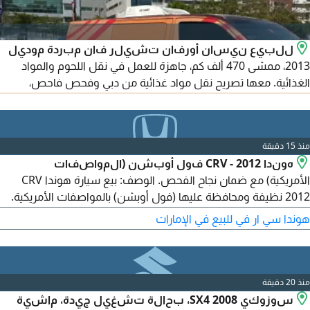
للبيع نيسان أورفان تشيلر فان مبردة موديل
2013، ممشى 470 ألف كم، جاهزة للعمل في نقل اللحوم والمواد
الغذائية. معها تصريح نقل مواد غذائية من دبي وفحص فاحص،
ووحدة التبريد والتكييف والمكينة والجير بحالة ممتازة، والشاسيه
100%. تم تغيير القطع الاستهلاكية وعمل الصيانات اللازمة. عليها
ملصق إعلاني بتصريح RTA ويمكن إزالته. مناسبة للملاحم والمطاعم
منذ 15 دقيقة
وشركات التموين، والفحص مرحب به.
هوندا CRV - 2012 فول أوبشن (المواصفات
الأمريكية) مع ضمان نجاح الفحص. الوصف: بيع سيارة هوندا CRV
2012 نظيفة ومحافظة عليها (فول أوبشن) بالمواصفات الأمريكية.
هذه السيارة موثوقة للغاية، موفرة للوقود، وفي حالة تشغيل ممتازة.
هوندا سي ار في للبيع في الإمارات
جاهزة للقيادة.
منذ 20 دقيقة
سوزوكي SX4 2008، بحالة تشغيل جيدة، ماشية