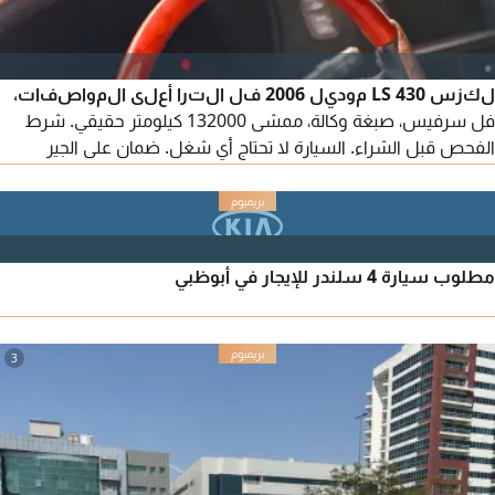
لكزس LS 430 موديل 2006 فل الترا أعلى المواصفات،
فل سرفيس، صبغة وكالة، ممشى 132000 كيلومتر حقيقي. شرط
الفحص قبل الشراء. السيارة لا تحتاج أي شغل. ضمان على الجير
والماكينة والشاسيه. السعر 26000 درهم قابل للتفاوض بشكل
معقول.
مطلوب سيارة 4 سلندر للإيجار في أبوظبي
3