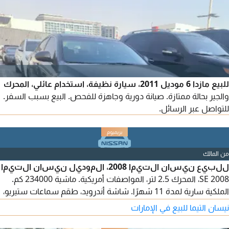
للبيع مازدا 6 موديل 2011، سيارة نظيفة، استخدام عائلي، المحرك
والجير بحالة ممتازة. صيانة دورية وجاهزة للفحص. البيع بسبب السفر.
للتواصل عبر الرسائل.
من المالك
للبيع نيسان التيما 2008، الموديل نيسان التيما
SE 2008، المحرك 2.5 لتر، المواصفات أمريكية. ماشية 234000 كم.
الملكية سارية لمدة 11 شهرًا. شاشة أندرويد، طقم سماعات ستيريو،
كاميرا خلفية، وبصمة فتح. بحالة جيدة ومناسبة للاستخدام اليومي.
نيسان التيما للبيع في الإمارات
السعر 5000.