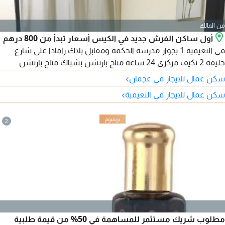
من المالك
أول ساكن الفرش جديد في الكيس أسعار تبدأ من 800 درهم
في النعيمية 1 بجوار مدرسة الحكمة ومقابل بلاك رامادا على شارع
خليفة 2 تكيف مركزي 24 ساعة متاح بارتشن بشباك متاح بارتشن
ببلكونه خاصة الأسعار شاملة الفواتير والنظافة ولا يوجد عمولة من
›
سكن عمال للايجار في عجمان
المالك مباشر
›
سكن عمال للايجار في النعيمية
2
مطلوب شريك مستثمر للمساهمة في 50% من قيمة طلبية