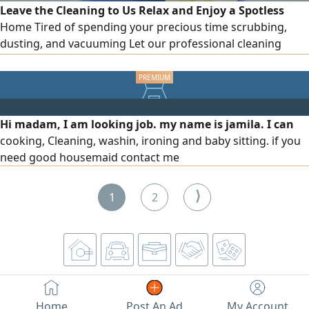
Leave the Cleaning to Us Relax and Enjoy a Spotless
Home Tired of spending your precious time scrubbing,
dusting, and vacuuming Let our professional cleaning
team take the stress out of your day From kitchens to
bathrooms, we’ ve got it covered Keep your office space
looking sharp and professional. Perfect for special
occasions or a fresh start Call us today Keep your office
Hi madam, I am looking job. my name is jamila. I can
space look
cooking, Cleaning, washin, ironing and baby sitting. if you
need good housemaid contact me
⟩
1
2
Home
Post An Ad
My Account