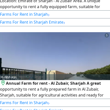
Location: Emirate of Sharjah - Al Zubair Area. A unique
opportunity to rent a fully equipped farm, suitable for
agricultural activities, in a quiet location with a large area.
›
Farms For Rent in Sharjah
Farm Details: Area 120,000 sq ft, equipped for farming,
›
Farms For Rent in Sharjah Emirate
irrigation water available, caravan, bathroom, palm trees.
Annual Rent: 100,000 AED.
5
36 days ago
Annual Farm for rent - Al Zubair, Sharjah A great
opportunity to rent a fully prepared farm in Al Zubair,
Sharjah, suitable for agricultural activities and ready for
immediate use. Farm Features Land area 120000 SqFt. Fully
›
Farms For Rent in Sharjah
prepared for farming Irrigation water available Caravan on