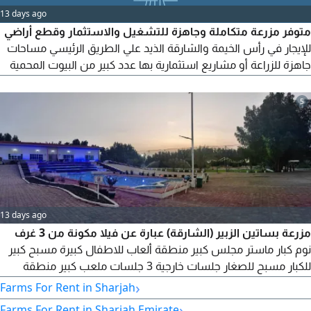
13 days ago
متوفر مزرعة متكاملة وجاهزة للتشغيل والاستثمار وقطع أراضي
للإيجار في رأس الخيمة والشارقة الذيد علي الطريق الرئيسي مساحات
جاهزة للزراعة أو مشاريع استثمارية بها عدد كبير من البيوت المحمية
والمياه متوفرة وطاقة شمسية ومحطة تحلية مياه وسكنات عمال
مناسبة لانتاج الخضروات والفواكه والمشاتل وغيرها للتواصل وحجز
5
موعد المعاينة يرجى الاتصال أو التواصل عن طريق الواتساب. للعلم
يوجد عمال وزراعة حاليا
13 days ago
مزرعة بساتين الزبير (الشارقة) عبارة عن فيلا مكونة من 3 غرف
نوم كبار ماستر مجلس كبير منطقة ألعاب للاطفال كبيرة مسبح كبير
للكبار مسبح للصغار جلسات خارجية 3 جلسات ملعب كبير منطقة
ألعاب الدراجات منطقة شوي أيام العيد أسعار خاصة العدد لا يتجاوز
›
Farms For Rent in Sharjah
15
›
Farms For Rent in Sharjah Emirate