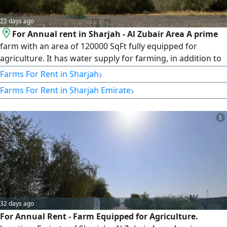
22 days ago
For Annual rent in Sharjah - Al Zubair Area A prime
farm with an area of 120000 SqFt fully equipped for
agriculture. It has water supply for farming, in addition to
a caravan, bathroom, and palm trees. Farm Details Large
›
Farms For Rent in Sharjah
area 120000 SqFt Equipped for agriculture Water available
›
Farms For Rent in Sharjah Emirate
for farming Caravan Bathroom Palm trees Annual rent
AED100000 For inquiries and booking
5
32 days ago
For Annual Rent - Farm Equipped for Agriculture.