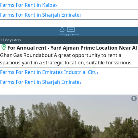
›
Farms For Rent in Kalba
›
Farms For Rent in Sharjah Emirate
11 days ago
For Annual rent - Yard Ajman Prime Location Near Al
Ghaz Gas Roundabout A great opportunity to rent a
spacious yard in a strategic location, suitable for various
uses, with rooms and essential facilities available inside the
›
Farms For Rent in Emirates Industrial City
property. Yard Details Area 10000 SqFt Excellent location
›
Farms For Rent in Sharjah Emirate
near Al Ghaz Gas Roundabout. Available inside the yard 2
Rooms. Kitchen. Bathroom
5