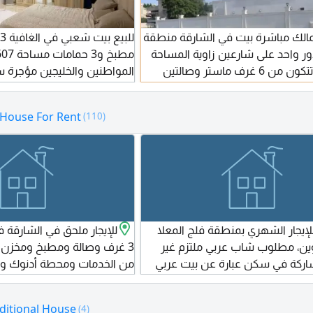
لمالك مباشرة بيت في الشارقة منطقة
ور واحد على شارعين زاوية المساحة
5086 قدم تتكون من 6 غرف ماستر وصالتين
ي ومطبخ معمول لها صيانة كاملة
قديم السعر 690 ألف درهم
الحجر الطبيعي موقع مميز قريب
 House For Rent
(110)
جدا للشارع العام والمسجد مطلوب مليون و700
لتفاوض
لإيجار الشهري بمنطقة فلج المعلا
للإيجار ملحق في الشارقة
وين، مطلوب شاب عربي ملتزم غير
غرف وصالة ومطبخ ومخزن ب
ركة في سكن عبارة عن بيت عربي
من الخدمات ومحطة أدنوك وال
ثلاث غرف قيمة الإيجار 600 درهم غير شامل
المطلوب 60 ألف سنويا
باء
ditional House
(4)