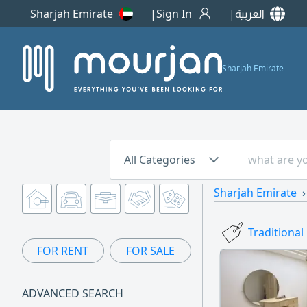
Sharjah Emirate
Sign In
العربية
Sharjah Emirate
All Categories
Sharjah Emirate
Traditional
FOR RENT
FOR SALE
ADVANCED SEARCH