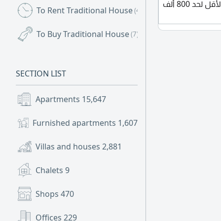
أرضي أو طابقين 3 غرف على الأقل لحد 800 ألف
To Rent Traditional House
(4)
To Buy Traditional House
(7)
SECTION LIST
Apartments
15,647
Furnished apartments
1,607
Villas and houses
2,881
Chalets
9
Shops
470
Offices
229