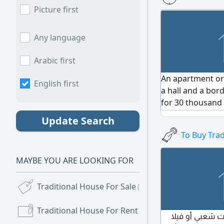
Picture first
Any language
Arabic first
An apartment or
English first
a hall and a bor
for 30 thousand 
Ajman - um Al Q
Update Search
To Buy Tra
MAYBE YOU ARE LOOKING FOR
Traditional House For Sale
(572)
Traditional House For Rent
(110)
 شعبي أو فيلا