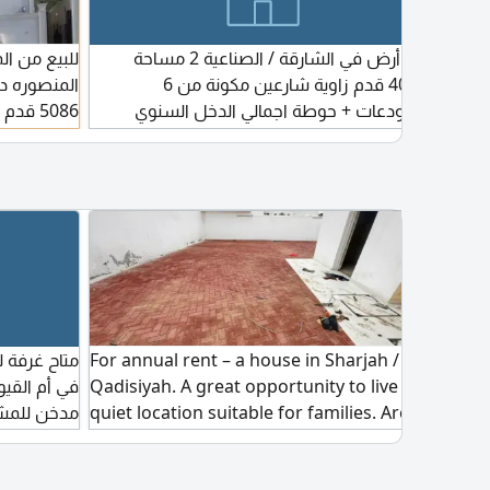
للبيع من ا
قة بيت في الغافية مساحة 2500
للبيع أرض في الشارقة / الصناعية 2 مساحة
المنصوره د
لوب
40000 قدم زاوية شارعين مكونة من 6
مستودعات + حوطة اجمالي الدخل السنوي
ومجلس خارج
1300000 درهم 6*150 900000 درهم
ومكسيه في 
للمستودعات حوطة 400000 درهم مطلوب
14000000 درهم تملك مواطنين ودول مجلس
ألف قابل ل
التعاون
متاح غرفة ل
For annual rent – a house in Sharjah / Al
في أم القي
Qadisiyah. A great opportunity to live in a
الة
مدخن للمشا
quiet location suitable for families. Area:
لية
2,500 sq ft. The house features 3 master
فاتورة الكهر
bedrooms, a kitchen, and a large