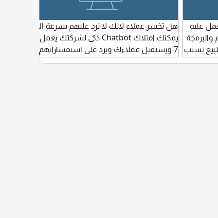
عمل عليه
هل تخسر عملاء لانك لا ترد عليهم بسرعة الآن
والبرمجة
يمكنك امتلاك Chatbot ذكي لشركتك يعمل 24 /
مخصص 
للبيع بسبب
7 ويستقبل عملاءك ويرد على استفساراتهم
تسجيل
بشكل فوري نقوم بتصميم وبرمجة بوتشات
بعدها 
احترافي ومخصص لنشاطك التجاري يساعدك
محاسبة
على الرد على أسئلة العملاء تلقائيا استقبال
مع الا
العملاء على مدار الساعة عرض خدماتك
تسجيل
ومنتجاتك وأسعارك جمع بيانات العملاء والطلبات
بكثير 
حجز المواعيد تحويل العميل للموظف عند الحاجة
يأتي أ
مفصلا