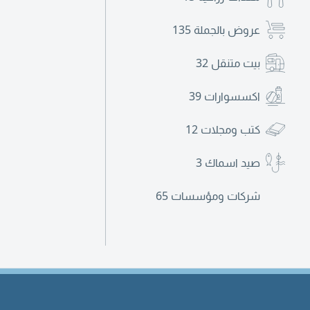
عروض بالجملة
135
بيت متنقل
32
اكسسوارات
39
كتب ومجلات
12
صيد اسماك
3
شركات ومؤسسات
65