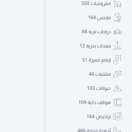
مفروشات
550
ملابس
164
دراجات نارية
68
معدات بحرية
12
ارقام مميزة
51
مقتنيات
44
حيوانات
103
هواتف ذكية
109
تراخيص
164
أجهزة منزلية
466