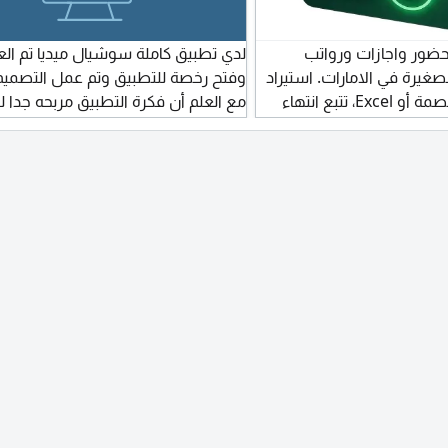
 حضور واجازات ورواتب
لدي تطبيق كاملة سوشيال ميديا تم ال
يرة في الامارات. استيراد
وفتح رخصة للتطبيق وتم عمل التصميم 
حضور من اجهزة البصمة أو Excel، تتبع انتهاء
مع العلم أن فكرة التطبيق مربحه جدا 
جل رواتب داخلي. جرب أداة
عدم التفرغ
بدون تسجيل، أو ابدأ تجربة