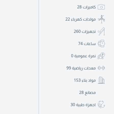
كاميرات
28
مولدات كهرباء
22
تجهيزات
260
ساعات
74
نمرة عمومية
0
معدات رياضية
99
مواد بناء
153
مصانع
28
اجهزة طبية
30