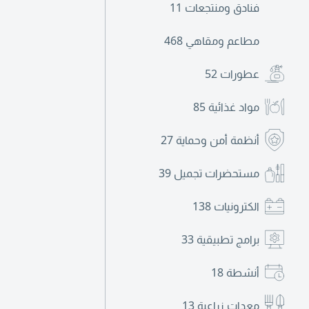
فنادق ومنتجعات
11
مطاعم ومقاهي
468
عطورات
52
مواد غذائية
85
أنظمة أمن وحماية
27
مستحضرات تجميل
39
الكترونيات
138
برامج تطبيقية
33
أنشطة
18
معدات زراعية
13