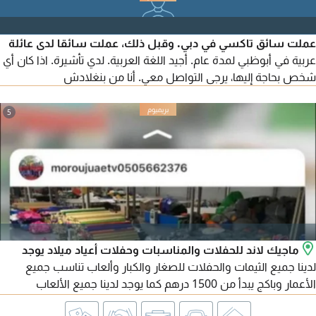
عملت سائق تاكسي في دبي. وقبل ذلك، عملت سائقا لدى عائلة
عربية في أبوظبي لمدة عام. أجيد اللغة العربية. لدي تأشيرة. اذا كان أي
شخص بحاجة إليها، يرجى التواصل معي. أنا من بنغلادش
5
ماجيك لاند للحفلات والمناسبات وحفلات أعياد ميلاد يوجد
لدينا جميع الثيمات والحفلات للصغار والكبار وألعاب تناسب جميع
الأعمار وباكج يبدأ من 1500 درهم كما يوجد لدينا جميع الألعاب
النطاطية، والملعب الصابوني والفشار وشعر بنات وبطاطا حلزونيه