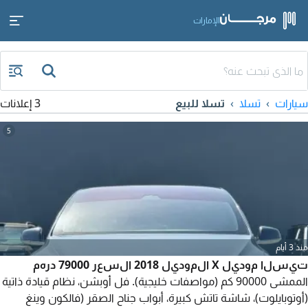
الإمارات
سيارات
تسلا
تسلا للبيع
3 إعلانات
5
منذ 3 أيام
تيسلا موديل X الموديل 2018 السعر 79000 درهم
الممشى 90000 كم (مواصفات خليجية). فل أوبشن، نظام قيادة ذاتية
(أوتوبايلوت)، شاشة تاتش كبيرة، أبواب جناح الصقر (فالكون وينغ