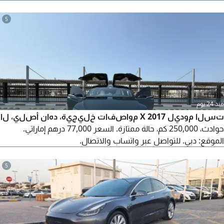
دورز)، كاميرا 360 درجة، حساسات أمامية وخلفية، تحكم في الاستيرنج،
وضعيات قيادة متعددة، مقاعد جلد، فتحة سقف بانورامية. يمكن
5
الشراء من خلالنا عن طريق البنك بدفعة أولى أو بدون دفعة أولى
بقسط شهري 2050 درهم.
منذ 24 يوم
تسلا موديل X 2017 مواصفات خليجية، دهان أصلي، لا
حوادث، 250,000 كم، حالة ممتازة. السعر 77,000 درهم إماراتي.
الموقع: دبي. للتواصل عبر واتساب والاتصال.
5