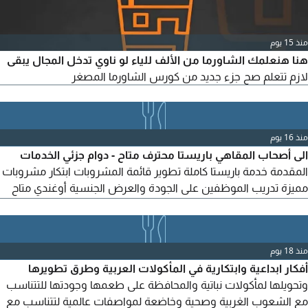
منذ 15 يوم
هنا هنعلمك الشاورما من الألف للياء لو ناوي تدخل المجال يبقى
لازم تتعلم صح جزء جديد من كورس الشاورما المصغر
منذ 16 يوم
الى أصحاب المقاهي باريستا محترف متاح - دوام جزئي الخدمات
المقدمة خدمة باريستا كاملة تطوير قائمة المشروبات ابتكار مشروبات
مميزة تدريب الموظفين على الجودة والعرض الجنسية أوغندي متاح
للبدء قريبا. للتواصل اتصل أو راسلني على الواتساب. لنصنع قهوة
رائعة معا
منذ 18 يوم
أفكار ابداعية وابتكارية في المأكولات العربية وطرق تطويرها
وتحويلها لمأكولات نباتية والمحافظة على طعمها وجودتها للتتناسب
مع الشعوب الغربية وصحية وخاضعة لمواصفات عالمية لتتناسب مع