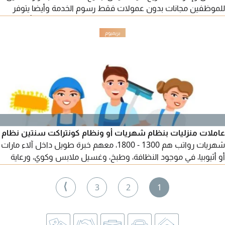
للموظفين مجانات بدون عمولات فقط رسوم الخدمة وأيضا يتوفر
لدينا تخليص معاملات اقتصادية دبي وتجديد واصدار الرخص بأقل من
24 ساعة واستقدام العائلة وأيضا تخليص اجراءات الاسترحام
للمخالفين وأيضا فك حظر الرواتب للشركات بادر بالاتصال
عاملات منزليات بنظام شهريات أو ونظام كونتراكت سنتين نظام
شهريات رواتب هم 1300 - 1800، معهم خبرة طويل داخل آلاء مارات
أو أثيوبيا، في موجود النظافة، وطبخ، وغسيل ملابس وكوي، ورعاية
الطفل، تواصل في أي وقت
⟩
3
2
1