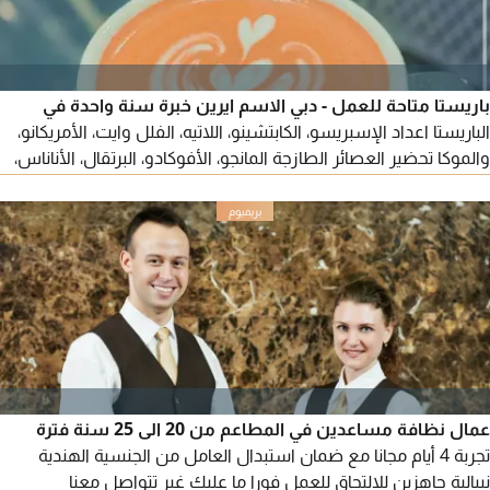
باريستا متاحة للعمل - دبي الاسم ايرين خبرة سنة واحدة في
الباريستا اعداد الإسبريسو، الكابتشينو، اللاتيه، الفلل وايت، الأمريكانو،
والموكا تحضير العصائر الطازجة المانجو، الأفوكادو، البرتقال، الأناناس،
البطيخ، والعصائر المشكلة خدمة عملاء ممتازة ودودة، مجتهدة،
مبتسمة دائما، وسريعة التعلم متاحة للانضمام الى العمل فورا للاتصال
أو واتساب اذا كانت لديكم فرصة عمل
عمال نظافة مساعدين في المطاعم من 20 الى 25 سنة فترة
تجربة 4 أيام مجانا مع ضمان استبدال العامل من الجنسية الهندية
نيبالية جاهزين للالتحاق للعمل فورا ما عليك غير تتواصل معنا