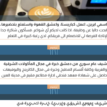
اسمي ايرين. اعمل كباريستا، واعشق القهوة واستمتع بتحضيرها.
ابحث حاليا عن وظيفة. اذا كانت لديكم أي شواغر، فسأكون شاكرة جدا
لإتاحة الفرصة لي للانضمام الى فريقكم. لدي رغبة كبيرة في التعلم
والتأقلم مع بيئة عمل جديدة، ومواصلة تطوير مهاراتي. اعمل حاليا على
استكمال اجراءات الحصول على تأشيرة العمل. أقيم في دبي، وأنا على
استعداد للانتقال الى أي مكان داخل دولة الامارات العربية المتحدة.
أجيد تحضير أل
شيف عام سوري من دمشق خبرة في مجال المأكولات الشرقية
والغربية وكافة أقسام المطبخ وخبرة في مجال الكاترينج والبوفيهات
حاصل على شهادة معهد فندقي ادارة مطاعم مقيم في مدينة العين
ابحث عن عمل مناسب
شيف عمومي (شرقي وغربي)، خبرة كبيرة في