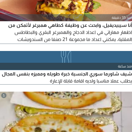
منذ 35 دقيقة
أنا سيبيديفيل، وابحث عن وظيفة كطاهي همبرغر لأتمكن من
اظهار مهاراتي في اعداد الدجاج والهمبرغر البقري والبطاطس
المقلية. يمكنني اعداد ما مجموعة 21 صنفا من السندويشات
المشوية واللفائف، ولدي خبرة تبلغ سنتين، وأتميز بسرعة التعلم
والموثوقية والمبادرة والابداع، كما انني اعمل جيدا ضمن فريق. يمكنني
أيضا اعداد بعض المشروبات، وتطوير قائمة طعام جديدة، وابتكار
منذ ساعة
وصفات وصلصات رائعة. كما أتولى إدارة المخزون والإشرا
شيف شاورما سوري الجنسية خبرة طويله ومميزه بنفس المجال
يطلب عملا مناسبا ولديه اقامة قابلة للإعارة
5