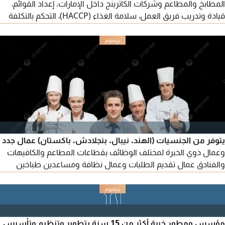
المطابخ والمطاعم وشركات الكاترينج داخل الإمارات. إعداد القوائم،
قيادة وتدريب فريق العمل، سلامة الغذاء (HACCP)، التحكم بالتكلفة
وتحسين الجودة. حاصل على شهادات سلامة الغذاء Level 4
وHACCP. إقامة سارية.
يتوفر من الجنسيات (الهند. نيبال. بنجلادش. باكستان) عمال جدد
وعمال ذوي الخبرة لمختلف الوظائف بقطاعات المطاعم والكافيهات
والفنادق عمال تقديم الطلبات وعمال نظافة ومساعدين طباخين
للعمل الفوري جميع امارات الدولة
مؤسس ومطور خبرة أكثر من 15 سنة بتطوير وتنظيم وتأسيس