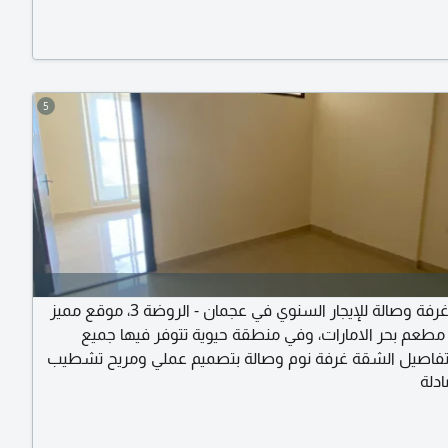
ار
5
شقة غرفة وصالة للإيجار السنوي في عجمان - الروضة 3، موقع مميز
طعم بحر الامارات، وفي منطقة حيوية تتوفر فيها جميع
تفاصيل الشقة غرفة نوم وصالة بتصميم عملي ومريح تشطيب
دلة
ري مساحة مناسبة للسكن المريح اضاءة طبيعية وتهوية جيدة
الموقع الروضة 3قريب من مطعم بحر الامارات قريب من جميع الخدمات
هل المخرج الى دبي والشارقة المميزات بناية جديدة موقف خاص