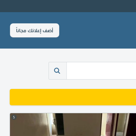
أضف إعلانك مجاناً
5