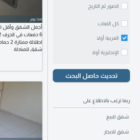
الصور ثم التاريخ
منذ يوم
كل اللغات
العربية أولا
اطلالة 
شقق للمبادلة
المالك موقع مميز وح
الإنجليزية أولا
ودبي سهل المخرج لط
تحديث حاصل البحث
ربما ترغب بالاطلاع على
شقق للبيع
شقق للايجار