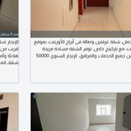
منذ 9 ساعات
مان، شقة غرفتين وصالة في أبراج الأورينت، بموقع
ت، مع باركينج خاص. توفر الشقة مساحة مريحة
قريب من ا
للسكن، وهي قريبة من جميع الخدمات والمرافق. الإيجار السنوي 50000
شقق للمبا
درهم، والدفع على 4 دفعات، والتأمين شيك بقيمة 4000 درهم. فرصة
السكن في أبراج الأورينت بموقع حيوي وسعر مناسب،
سنوياً.
ى الطرق الرئيسية ومختلف مناطق عجمان.
5