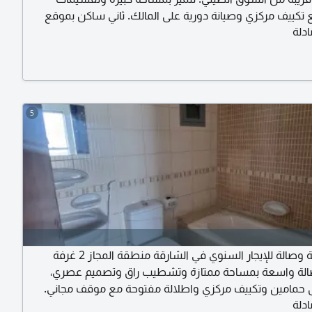
ع تكييف مركزي وصيانة دورية على المالك. ثاني ساكن بموقع
دلة
مميز وسهولة الوصول الى مخارج الشارقة ودبي. الإيجار السنوي 31000
ت
5
شقة غرفة وصالة للإيجار السنوي في الشارقة منطقة المجاز 2 غرفة
الة واسعة بمساحة ممتازة وتشطيب راق وتصميم عصري،
 حمامين وتكييف مركزي واطلالة مفتوحة مع موقف مجاني.
دلة
الإيجار السنوي 42000 درهم امكانية الدفع على 4 أو 6 دفعات. للتواصل