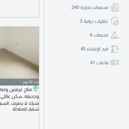
مجمعات تجارية
240
عقارات دولية
3
مخيمات
4
قيد الإنشاء
45
قاعات
41
منذ 42 يوم
متاح غرفتين وصال
شيك لا يصرف. السعر 28000 ألف د
شقق للمبادلة