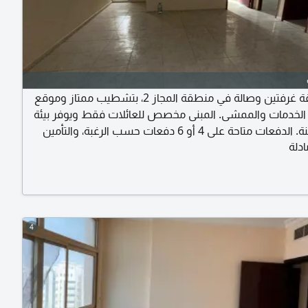
للإيجار شقة غرفتين وصالة في منطقة المجاز 2، بتشطيب ممتاز وموقع
لخدمات والممشى. المبنى مخصص للعائلات فقط ويوفر بيئة
هادئة وآمنة. الدفعات متاحة على 4 أو 6 دفعات حسب الرغبة، والتأمين
دلة
نقداً. المساحات جيدة والتوزيع مريح داخل الشقة. السعر 38,000 درهم
4