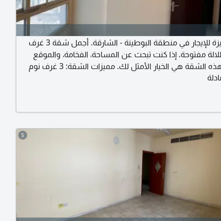
فرصة مميزة للإيجار في منطقة البوطينة - الشارقة. أجمل شقة 3 غرف
لالة مفتوحة. إذا كنت تبحث عن المساحة، الفخامة، والموقع
المثالي، فهذه الشقة هي الخيار الأمثل لك. مميزات الشقة: 3 غرف نوم
دلة
ة كبيرة بإطلالة مفتوحة تمنحك الراحة والإضاءة الطبيعية.
مساحة ممتازة تناسب العائلات. مطبخ كبير مجهز بخزائن عصرية. 3
صميم حديث وأنيق. تكييف مركزي وغاز مركزي لتوفير الطاقة.
سوبر لوكس.
5