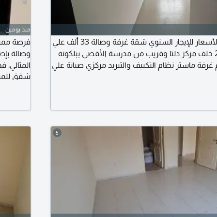
منذ يومين
أجمل الشقق وأقل الأسعار للإيجار السنوي شقة غرفة وصالة 33 ألف علي
6 دفعات في الجرف 2 خلف مركز دلتا وقريب من مدرسة الأقصى ببلكونه
وصالة بإط
ممتازة 2 حمام غرفة ماستر نظام التكييف والتبريد مركزي صيانة علي
شقق للمبا
يوي بجوار جميع الخدمات سهل المخرج للشارقه
واسعة. صال
ريق الشيخ مدينة محمد بن زايد تأمين شيك
حمامات بت
تشطيبات 
5