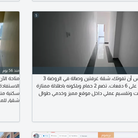
شهر
5
منذ 56 يوم
أفضل العروض احترس أن تفوتك، شقة غرفتين وصالة في الروضة 3
متاحة الآ
عجمان بسعر 30 ألف على 6 دفعات. تضم 2 حمام وبلكونه باطلالة ممتازة
يت وتقسيم عملي داخل موقع مميز وخدمي طوال
سكنية منا
شقق للمبا
لشارقة ودبي وطريق الشيخ مدينة محمد بن زايد
المتنوعة
3