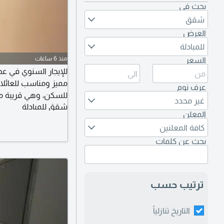
بحث في
شقق
العرض
للمبادلة
منذ 6 ساعات
السعر
للإيجار السنوي في عج
مميز ومناسب للعائلا
عرف نوم
غير محدد
شقق للمبادلة
المعلن
ممتازة للراغبين في 
كافة المعلنين
مع سهولة الوصول إل
بحث عن كلمات
ترتيب حسب
التاريخ تنازلياً