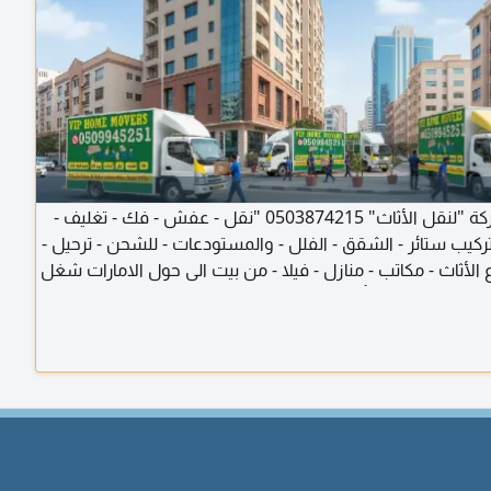
أفضل شركة "لنقل الأثاث" 0503874215 "نقل - عفش - فك - تغليف -
ركيب ستائر - الشقق - الفلل - والمستودعات - للشحن - ترحيل -
 الأثاث - مكاتب - منازل - فيلا - من بيت الى حول الامارات شغل
- الأثاث يتحرك بأمان والعناية