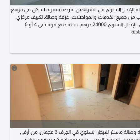
ة للإيجار السنوي في الشويهين. فرصة مميزة للسكن في موقع
 من جميع الخدمات والمواصلات. غرفة وصالة، تكييف مركزي،
غاز مركزي. الإيجار السنوي 24000 درهم. خطة دفع مرنة حتى 4 أو 6
دلة
تواصل والاستفسار يرجى الاتصال.
5
شقة غرفة وصالة ماستر للإيجار السنوي في الجرف 3 عجمان، من أرقى
قريبة من السوق الصيني. تتميز بمساحة كبيرة وتقسيمات