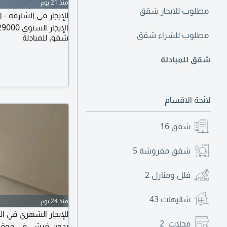
منذ 21 يوم
مطلوب للايجار شقق
الإيجار السنوي 29000 درهم الدفع 4 دفعات التأمين 2000 درهم (كاش)
مطلوب للشراء شقق
شقق للمبادلة
شقق للمبادلة
لائحة الاقسام
شقق
16
شقق مفروشة
5
فلل ومنازل
2
شاليهات
43
منذ 24 يوم
للإيجار الشهري في ال
محلات
2
بدون فرش، في موقع م