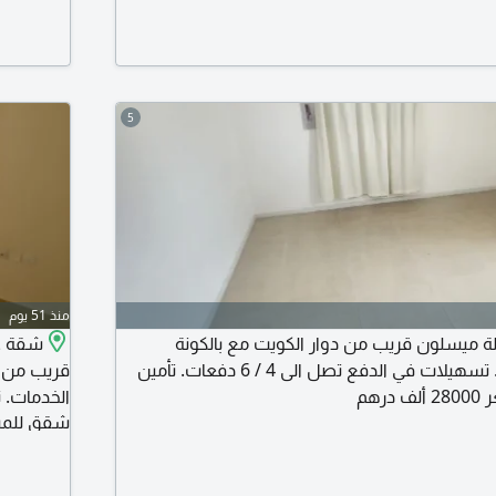
والاستفس
5
منذ 51 يوم
ة ميسلون قريب من دوار الكويت مع بالكونة
وحديقة. سكن عائلي. تسهيلات في الدفع تصل الى 4 / 6 دفعات. تأمين
قريب من م
رهم
الخدمات. 
شقق للمبا
ممتاز وعص
اليومية س