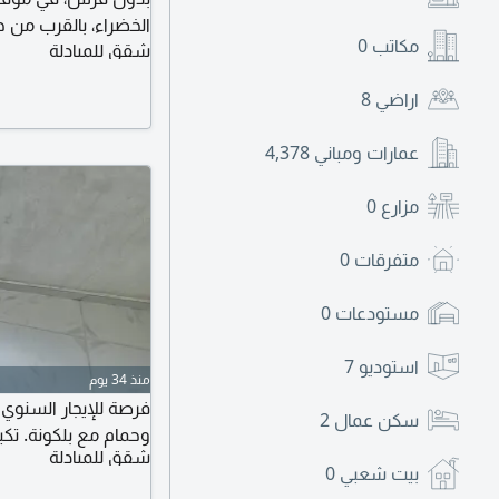
مكاتب
0
شقق للمبادلة
بالكونة بدون فرش بد
اراضي
8
وسعر مناسب، احجز ا
عمارات ومباني
4,378
مزارع
0
متفرقات
0
مستودعات
0
استوديو
7
منذ 34 يوم
فرصة للإيجار السنوي
سكن عمال
2
وحمام مع بلكونة. تكييف مركزي
شقق للمبادلة
بيت شعبي
0