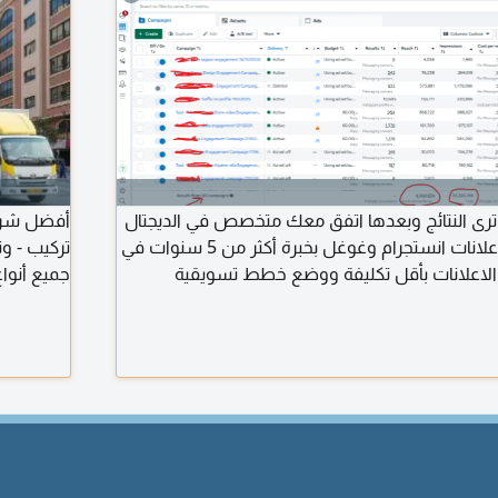
ترى النتائج وبعدها اتفق معك متخصص في الديجتال
ماركيتنغ والحملات واعلانات انستجرام وغوغل بخبرة أكثر من 5 سنوات في
تركيب - وت
ج الاعلانات بأقل تكليفة ووضع خطط تسويقية
جميع أنواع
حقيق نتائج فعلية من خلال استراتيجيات مدروسة
مع الضمان 
مبنية على البيانات، تشمل Custom Audience وLookalike و A B
ن الأداء بشكل مستمر. خبرة في إدارة حملات لقطاعات
ت