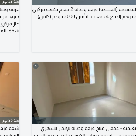
منذ 23 يوم
للإيجار في الشارقة - القاسمية (المحطة) غرفة وصالة 2 حمام تكييف مركزي
غرفة وصال
حيوي قريب
شقق للمبا
دفعات. لل
5
منذ 30 يوم
نعيمية - عجمان متاح غرفة وصالة للإيجار الشهري
ميز في النعيمية شارع الكويت خلف مطعم الرابية
المواقع و