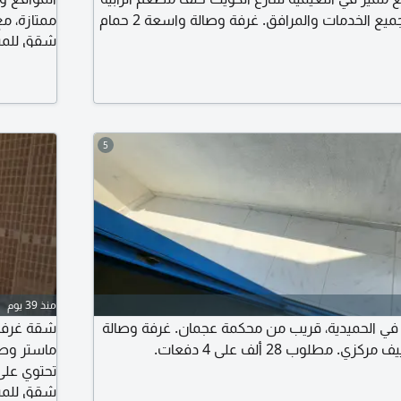
الخضراء، بالقرب من جميع الخدمات والمرافق. غرفة وصالة واسعة 2 حمام
ممتازة، م
شقق للمبا
ون شيكات شامل الفواتير والانترنت الإيجار الشهري
3300 درهم التأمين 500 درهم فرصة ممتازة للسكن الشهري بموقع حيوي
درهم على 6 دفعا
لآن
5
منذ 39 يوم
 في الحميدية، قريب من محكمة عجمان. غرفة وصالة
. مطلوب 28 ألف على 4 دفعات.
ماستر وص
تحتوي على
شقق للمبا