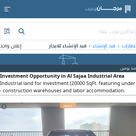
الإمارات
عقارات
قيد الإنشاء
قيد الإنشاء للايجار
إعلان واحد
منذ يومين
Investment Opportunity in Al Sajaa Industrial Area
Industrial land for investment (20000 SqFt. featuring under
- construction warehouses and labor accommodation.
Completion Rate 50% Opportunity Seeking an investor to
complete the project and take it over for investment.
5
Location Al Sajaa Industrial Area For direct inquiries and
details, please contact us