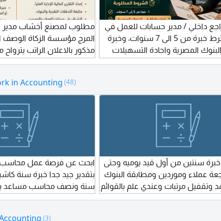
ع داخلي / مدير حسابات للعمل في
مطلوب لمصنع أخشاب مدير ح
الرياض يشترط خبرة من 5 الى 7 سنوات، وخبرة
المرج مؤسسة الزكاة الوصف ا
لبنوك المصرية واجادة التسهيلات
لبنكية. ارسال أل CV
15000 جنيه مواعيد العمل 
rk in Accounting
(48)
مساء يشترط الخبرة والأفضلي
برجاء إرسال السيرة الذاتية على
خبرة سنتين من أول قيد يوميه وحتى
ابحث عن فرصة عمل محاسب ح
اجعة عملاء وموردين ومطابقة البنوك
بتقدير جيد جدا خبرة سنة كاش
 وتقفيل مرتبات وعندي علم بالقوائم
سنة ونصف محاسب مساعد بم
مالي. دخل شامل. حقوق ملكية
كهربائية ابحث عن عمل مصري
ي سيستم أودو الى عنده فرصه
23 سنة أجيد أكسيل وعلي معرفة ببرامح أل ERP
 Accounting
(3)