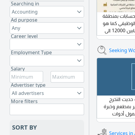
Searching in
Accounting
سابات بمنطقة
Ad purpose
لوظيفي كما هو
Any
مذكور بالاعلان الراتب يترواح مابين 12000 الى
Career level
من السبت الى
الخميس من الساعة 9 صباحا حتى الساعة 6
Seeking Wo
ة لقرب السكن
Employment Type
 الرقم
Salary
Advertiser type
All advertisers
ديث التخرج
More filters
ير بمطعم وخبرة
ول أدوات
 الجنسية السن
SORT BY
Services in