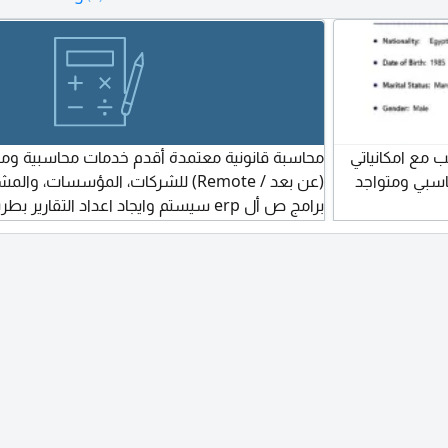
ت رقمة ياريت يكون في نطاق الجيزة
مع امكانياتي
محاسبة قانونية معتمدة أقدم خدمات محاسبية ومرا
لمجال المحاسبي ومتواجد
(عن بعد / Remote) للشركات، المؤسسات، و
برامج ص أل erp سيستم وايجاد اعداد التقارير 
وادخال بيانات وادارة مالية