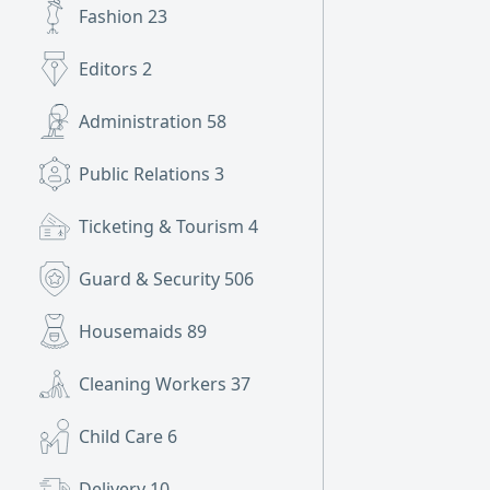
Fashion
23
Editors
2
Administration
58
Public Relations
3
Ticketing & Tourism
4
Guard & Security
506
Housemaids
89
Cleaning Workers
37
Child Care
6
Delivery
10