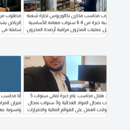
ات
مطلوب محاسب مخازن بكالوريوس تجارة شعبة
مطلوب مراج
محاسبة خبرة من 4 6 سنوات مهامه الأساسية
تسجيل عمليات المخزون مراقبة أرصدة المخزون
سابقة في ا
توثيق الارجاعات والتالف إجراء الجرد الدوري اعداد
والتمويلات ا
تقارير المخزون التنسيق مع الأقسام الأخرى
ترسل السبرة الذاتية باللغة الانجليزية
Remo
محمد هلال محاسب عام خبرة ثماني سنوات 5
أنا محاسب 
yrs 
سنوات بمجال المواد الغذائية و3 سنوات بمجال
ميزان المر
Finan
المقاولات العمل على القوائم المالية والاقرارات
وتسوية عهد
Inco
الضريبية والتعامل مع الجهات الحكومية والعمل
دخل. مركز 
payro
على برامج ERB
واشتغلت عل