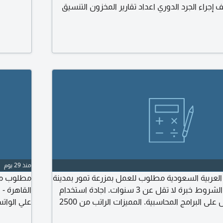
لف إجراء الجرد الدوري اعداد تقارير المخزون التنسيق
ل السبرة الذاتية باللغة الانجليزية
منذ 29 يوم
لعربية السعودية مطلوب للعمل بمزرعة تمور بمدينة
مطلوب مح
القصيم محاسب عام الشروط خبرة لا تقل عن 3 سنوات. اجادة استخدام
الكمبيوتر. اجادة العمل على البرامج المحاسبية. المميزات الراتب من 2500
علي الوات
ل سعودي. السكن أعزب داخل المزرعة. للتقديم يرجى إرسال