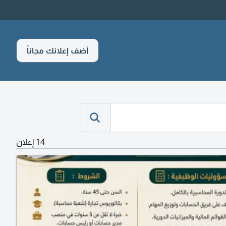
أضف إعلانك مجاناً
14 إعلان