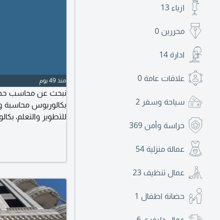
ازياء
13
محررين
0
ادارة
14
علاقات عامة
0
منذ 49 يوم
نبحث عن محاسب حديث 
سياحة وسفر
2
بكالوريوس محاسبة وت
حراسة وأمن
369
وبرامج المحاسبة شغف 
ومهارات التقنية موق
عمالة منزلية
54
عمال تنظيف
23
حضانة اطفال
1
عمال دليفري
6