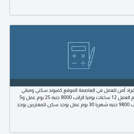
اد أمن للعمل في العاصمة الموقع كمبوند سكني ومباني
ادارية نظام العمل 12 ساعات يوميا الراتب 8000 جنيه 25 يوم عمل و5
اجازة الراتب 9800 جنيه شهريا 30 يوم عمل يوجد سكن للمغتربين يوجد
ن حلوان متوفر ورديات (صباحي - مسائي) شروط التقديم
السن من 18 الى 55 سنة الالتزام والانضباط في العمل بطاقة واصل
يلاد للتواصل