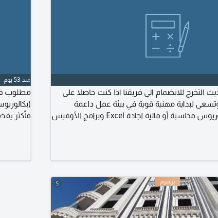
منذ 53 يوم
التخرج للانضمام الى فريقنا اذا كنت حاصلا على
مطلوب فور
سعى لبداية مهنية قوية في بيئة عمل داعمة
(بكالوري
للتطوير والتعلم، بكالوريوس محاسبة أو مالية اجادة Excel وبرامج الأوفيس
فأكثر يفض
بالتعلم والتطوير المهني اجادة اللغة الانجليزية
ع العمل السعودية
(22 ل 30) وجبة يومية تأمينات اجتماعية زيادات سنوية للتقديم والتواصل
5