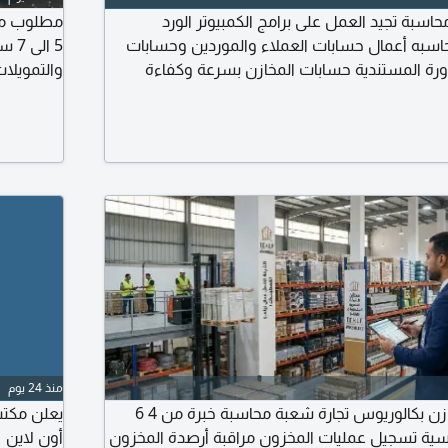
بة تجيد العمل على برامج الكمبيوتر الورد
مطلوب مرا
اسبه أعمال حسابات العملاء والموردين وحسابات
5 ا
رة المستندية حسابات المخازن بسرعة وكفاءة
والتمويلات 
لشركة تكييف بالوراق العنوان 5 كورنيش النيل طناش الوراق جيزة بجوار نزلة
جزيه تأمينات اجتماعيه يفضل سكان أم بأبه الوراق
منذ 24 يوم
مطلوب محاسب مخازن بكالوريوس تجارة شعبة محاسبة خبرة من 4 6
يعلن مكتب
ية تسجيل عمليات المخزون مراقبة أرصدة المخزون
أون لاين