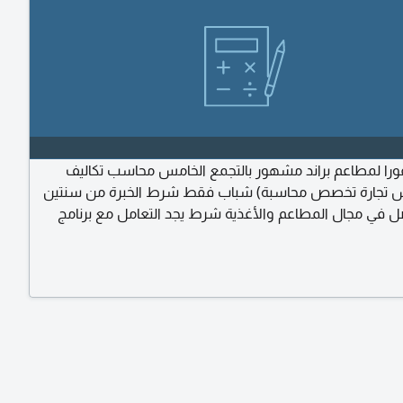
ا لمطاعم براند مشهور بالتجمع الخامس محاسب تكاليف
وس تجارة تخصص محاسبة) شباب فقط شرط الخبرة من سنتين
ل في مجال المطاعم والأغذية شرط يجد التعامل مع برنامج
الأكسيل وأحد أنظمة ERP الشغل 8 ساعات 5 أيام عمل ويومين اجازة
جمعة وسبت راتب يبدأ من 10000 ل 12000 علي حسب الخبرة السن من