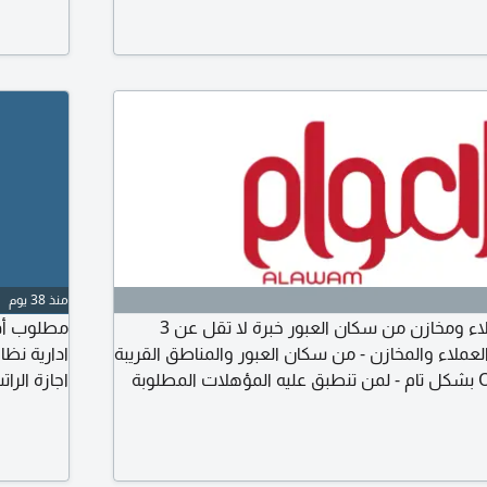
لى الرقم 11289078920
منذ 38 يوم
مطلوب محاسب عملاء ومخازن من سكان العبور خبرة لا تقل عن 3
مطلوب أفر
ملاء والمخازن - من سكان العبور والمناطق القريبة
- يجيد استخدام Odoo بشكل تام - لمن تنطبق عليه المؤهلات المطلوبة
اتية عبر واتساب أو عبر الميل
مواصلات م
شهادة الم