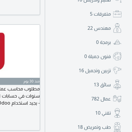
السيرة الذاتية عبر واتساب ع
متفرقات
5
مهندس
22
برمجة
0
فنون جميلة
0
تزيين وتجميل
16
منذ 30 يوم
سائق
13
سنوات في حسابات الع
عمال
782
يرجى إرسال السيرة الذ
تقني
10
طب وتمريض
18