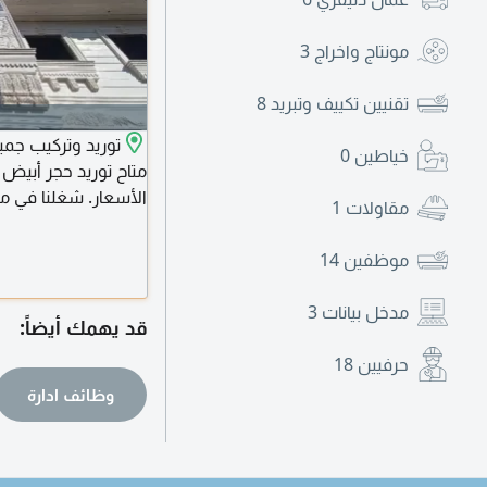
مونتاج واخراج
3
تقنيين تكييف وتبريد
8
توريد وتركيب جميع
خياطين
0
متاح توريد حجر أبيض 
الأسعار. شغلنا في مص
مقاولات
1
الدول العربية. للتواص
موظفين
14
مدخل بيانات
3
قد يهمك أيضاً:
حرفيين
18
وظائف ادارة