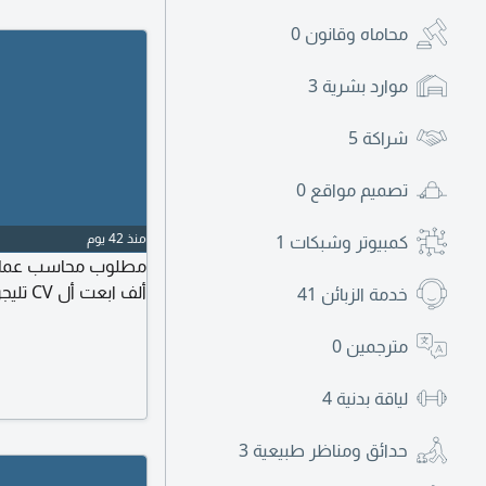
محاماه وقانون
0
موارد بشرية
3
شراكة
5
تصميم مواقع
0
منذ 42 يوم
كمبيوتر وشبكات
1
ألف ابعت أل CV تليجرام
خدمة الزبائن
41
مترجمين
0
لياقة بدنية
4
حدائق ومناظر طبيعية
3