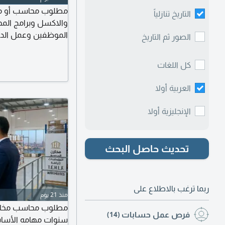
مطلوب محاسب أو محاس
التاريخ تنازلياً
والاكسل وبرامج المح
الموظفين وعمل الدو
الصور ثم التاريخ
دائري الوراق مرتبات م
كل اللغات
شبرا
العربية أولا
الإنجليزية أولا
تحديث حاصل البحث
ربما ترغب بالاطلاع على
منذ 21 يوم
فرص عمل حسابات
(14)
سنوات مهامه الأساس