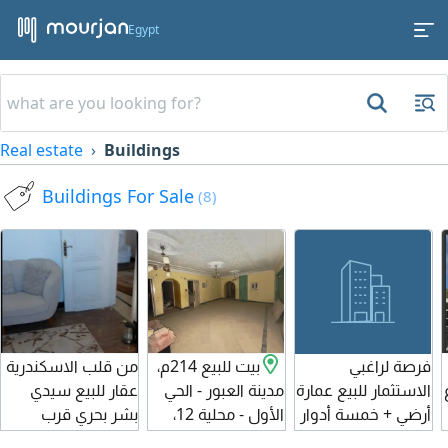
Egypt
Real estate
Buildings
Buildings For Sale
(8)
فرصة لراغبي
بيت للبيع 214م،
من قلب الاسكندرية
الاستثمار للبيع عمارة
مدينة العبور - الحي
عقار للبيع سيدي
أرضي + خمسة أدوار
الأول - محلية 12،
بشر بحري قرب
في العجمي قريبة
بالقرب من مول
الشيراتون سرعة