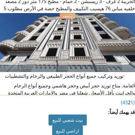
الحربية 2 غرف - 3 ريسبشن - 2 حمام - مطبخ 175 متر دور 2 مصعد
خلفيه مباني 76 هيسيب التكييف والمطبخ حصة في الأرض مطلوب 5
مليون 200 "صور ارشفيه
توريد وتركيب جميع أنواع الحجر الطبيعي والرخام والتشطيبات
العامة. متاح توريد حجر أبيض وحجر هاشمي وجميع أنواع الرخام
5
والجرانيت بأقل الأسعار. شغلنا في مصر والامارات العربية المتحدة
ومتاح تصدير لجميع الدول العربية. للتواصل
⟩
4
3
2
1
⟨
قد يهمك أيضاً:
بيت شعبي للبيع
اراضي للبيع