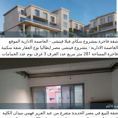
منذ 5 أيام
شقة فاخرة بمشروع سكاي فيلا فينشى - العاصمة الادارية الموقع
العاصمة الادارية - مشروع فينشى مصر ايطاليا نوع العقار شقة سكنية
فاخرة المساحة 281 متر مربع عدد الغرف 3 غرف نوم عدد الحمامات
3 حمامات غرفة خادمة / ناني جراج للسيارة نادي خاص بالمشروع
السعر 8800000 جنيه كاش + 1150000 جنيه اقساط على 5 سنوات
عرض استثنائي لشقة فاخرة تجمع بين الفخامة والراحة في قلب
العاصمة الادارية الجديدة. تتمتع الشقة بتصميم
5
منذ 6 أيام
شقة للبيع في مصر الجديدة متفرع من عبد العزيز فهمي ميدان الكلية