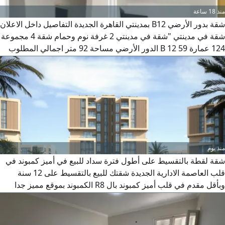
منذ 18 ساعة
شقة بدور الأرضي B12 بمدينتي القاهرة الجديدة التفاصيل داخل الاعلان
شقة في مدينتي "شقة في مدينتي 2 غرفة نوم وحمام شقة 4 مجموعة
124 عمارة 59 B 12 الدور الأرضي مساحة 92 متر اجمالي المطلوب
3800000 + باقي عليها 5 اقساط سنوية بقيمة 2000000 كل سنة 400
ألف استلم فوري" السعر 3800000ج. م
منذ يوم
شقة لقطة بالتقسيط على أطول فترة سداد للبيع في أميز كمبوند في
5
قلب العاصمة الادارية الجديدة شقتك للبيع بالتقسيط على 12 سنة
وبأقل مقدم في قلب أميز كمبوند بال R8 الكمبوند بموقع مميز جدا
دقائق من محور بن زايد الشمالي والجنوبي ودقائق من طريق السخنة
الكمبوند وسط أكبر منطقة خدمات بالقرب من السنترال بارك (أكبر
3
حديقة مركزيه) كل أل خدمات أل هتحتاجها موجودة في قلب الكمبوند