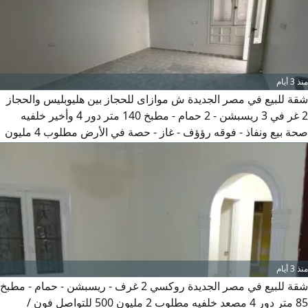
من مولات تجاريه مسجد - كنيسة شقة 2
منذ 3 أيام
شقة للبيع في مصر الجديدة ش موازاى للحجاز بين هليوبليس والحجاز
2 غر في 3 ريسبشن - 2 حمام - مطبخ 140 متر دور 4 وأخير خلفيه
صحة بيع ونفاذ - فوقه رؤؤف - غاز - حصة في الأرض مطلوب 4 مليون
500 صور ارشفيه
منذ 3 أيام
شقة للبيع في مصر الجديدة روكسي 2 غرف - ريسبشن - حمام - مطبخ
85 متر دور 4 مصعد خلفيه مطلوب 2 مليون 500 للتواصل فون /