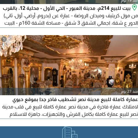
منذ 19 يوم
بيت للبيع 214م، مدينة العبور - الحي الأول - محلية 12، بالقرب
من مول كريتيف وميدان الروضة - عبارة عن (بدروم، أرضي، أول، ثاني)
الدور ع شقة، اجمالي الشقق 3 شقق - مساحة الشقة 160م - البيت
بيطل ع 3 نواصي - كامل المرافق - البيع كاش مطلوب 10 مليون
و500 ألف ج
5
منذ 27 يوم
عمارة كاملة للبيع مدينة نصر تشطيب فاخر جدا بموقع حيوي
لامتلاك عمارة فاخرة في مدينة نصر عمارة كاملة للبيع في قلب مدينة
نصر للبيع عمارة كاملة بكامل الفرش والتجهيزات، جاهزة للاستلام
الفوري تقع في مدينة نصر - بموقع حيوي تفاصيل العمارة مساحة
الأرض 600 متر صافي المباني 400 متر مكونة من 7 أدوار كل دور
يحتوي على شقة واحدة يوجد مصعد في العمارة تكييف حمام سباحة