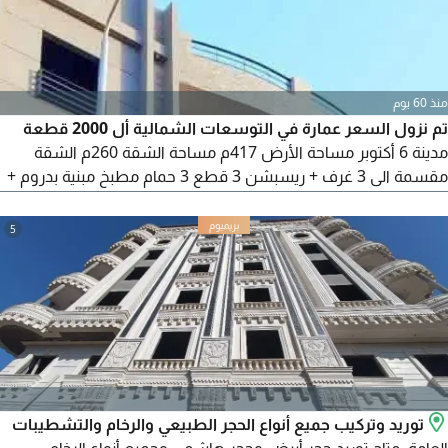
منذ 60 يوم
تم نزول السعر عمارة في التوسعات الشمالية أل 2000 قطعة
مدينة 6 أكتوبر مساحة الأرض 417م مساحة الشقة 260م الشقة
مقسمة الى 3 غرف + ريسبشن 3 قطع 3 حمام مطبخ مبنية بدروم +
أرضي + 3 متكرر رووف الدور علي شقة وممكن تنقسم شقتين مبنيه
وتشطيبه من الخارج وخلصانه محارة داخليه وخلصانه سباكه خارجيه
5
ومتركب الأبواب الحديد علي منطقة خضراء يوجد مكان مصعد مثبوت
في الرخصة متسلمه السعر 15 مليون و500
توريد وتركيب جميع أنواع الحجر الطبيعي والرخام والتشطيبات
العامة. متاح توريد حجر أبيض وحجر هاشمي وجميع أنواع الرخام