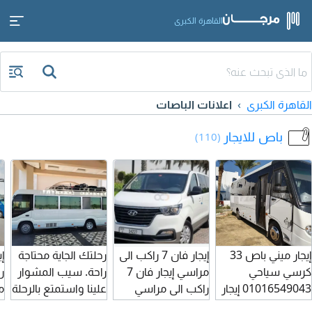
القاهرة الكبرى
القاهرة الكبرى
اعلانات الباصات
باص للايجار
(110)
إيجار ميني باص 33
إيجار فان 7 راكب الى
رحلتك الجاية محتاجة
كرسي سياحي
مراسي إيجار فان 7
راحة. سيب المشوار
ر
01016549043 إيجار
راكب الى مراسي
علينا واستمتع بالرحلة
ميني باص 33 كرسي
إيجار هيونداي 7 راكب
ناوي تطلع رحلة "يوم
ا