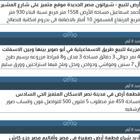
أرض للبيع - شيراتون مصر الجديدة موقع متميز على شارع المشير
أحمد اسماعيل مساحة الأرض 1558 متر مربع نسبة البناء 930 متر
مربع الارتفاع المسموح 10 أمتار بالاضافة الى بدروم امكانية التصالح
على أدوار اضافية بجوار عامر جروب ومطار الماسه تصلح لجميع
الاستخدامات سكني - اداري - تجاري جاهزه للتطوير والاستثمار صور
ارشفيه
منذ 9 أيام
مزرعة للبيع طريق الاسماعيلية في أبو صوير بينها وبين الاسفلت
4 نمر حوالي 3 دقائق مساحة 3 فدان و8 قيراط مزروعه برسيم طرح
أل 7 سنين ومواشي ودواجن ونخل وبلح فيها استراحتين وورق سليم
مطلوب 6 مليون قابل للتفاوض للتواصل فون واتساب صور ارشفيه
منذ 9 أيام
قطعة أرض في مدينة نصر الاسكان المتميز الحي السادس
مساحة 459 متر مطلوب 5 مليون 500 للتواصل فون واتساب صور
ارشفيه
منذ 9 أيام
أريد شراء قطعة أرض صغيرة في مصر وأقاليم مصر جزء كاش