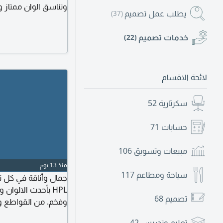
وتناسق الوان ممتاز و
يطلب عمل تصميم
(37)
الأدوات الاحترافية ا
معينة لجميع فئات ا
خدمات تصميم
(22)
لائحة الاقسام
سكرتارية
52
حسابات
71
مبيعات وتسويق
106
منذ 13 يوم
سياحة ومطاعم
117
جمال وأناقة في كل ت
HPL بأحدث الالوا
تصميم
68
وفخم. من القواطع وا
بتكون متقنة للنهاية.
تعليم وتدريس
42