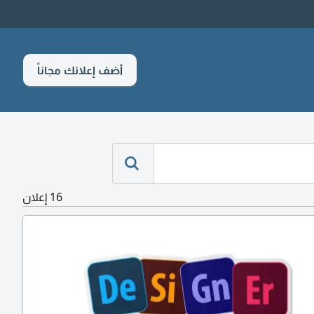
أضف إعلانك مجاناً
16 إعلان