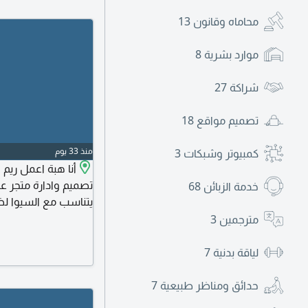
محاماه وقانون
13
موارد بشرية
8
شراكة
27
تصميم مواقع
18
منذ 33 يوم
كمبيوتر وشبكات
3
أنا هبة اعمل ري
تصميم وادارة متجر 
خدمة الزبائن
68
يتناسب مع السيوا لض
جوجل ادز وجوجل ميرش
مترجمين
3
وسرعة المتجر متابعة 
معدلات تحويل مرتفع
لياقة بدنية
7
باقي تفاصيل الباقة و
حدائق ومناظر طبيعية
7