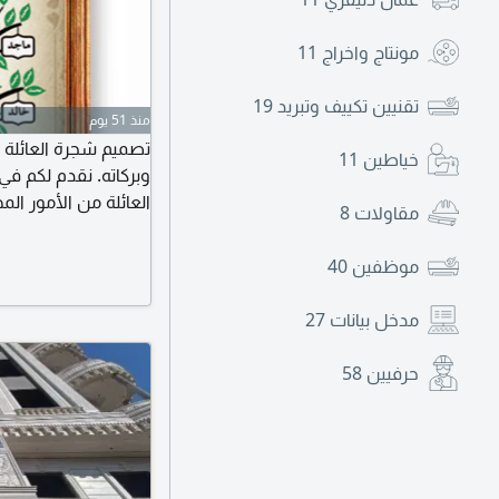
مونتاج واخراج
11
تقنيين تكييف وتبريد
19
منذ 51 يوم
تصميم شجرة العائلة ف
خياطين
11
وبركاته. نقدم لكم في
العائلة من الأمور ال
مقاولات
8
معرفة تاريخ القبائل ل
بأحدث البرامج وبدقة
موظفين
40
الحرص على تدقيق الم
مميزة تظهر الشجرة 
مدخل بيانات
27
حرفيين
58