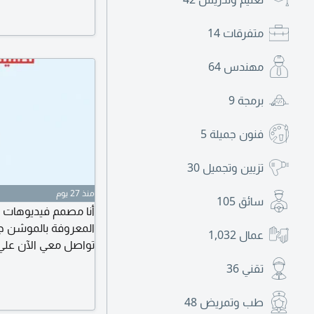
خلال رسائل الصفحة أو
متفرقات
14
مهندس
64
برمجة
9
فنون جميلة
5
تزيين وتجميل
30
منذ 27 يوم
سائق
105
أنا مصمم فيديوهات 
المعروفة بالموشن ج
عمال
1,032
تواصل معي الآن علي
تقني
36
طب وتمريض
48