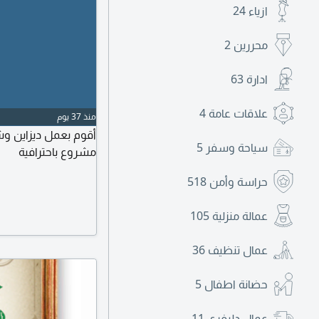
ازياء
24
محررين
2
ادارة
63
علاقات عامة
4
منذ 37 يوم
أقوم بعمل ديزاين وشو
سياحة وسفر
5
مشروع باحترافية
حراسة وأمن
518
عمالة منزلية
105
عمال تنظيف
36
حضانة اطفال
5
عمال دليفري
11