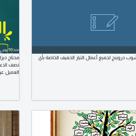
منذ 50 يوم
ب دروينج لجميع أعمال التيار الخفيف الخاصة بأي
محتاج ديز
نصف الاعل
العميل عن
مبيعاتك، 
وتصاميم ا
للسوشيال 
وفلايرز. 