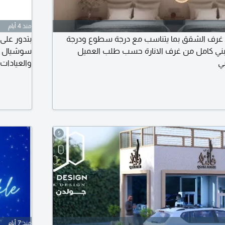
منذ 4 أيام
غرف الشقق بما يتناسب مع درجة سطوع ودرجة
بتدور عل
مبني كامل من غرف الانارة حسب طلب العميل
سوشيال مي
ي
والعيادات،
على التصمي
5
منذ 7 أيام