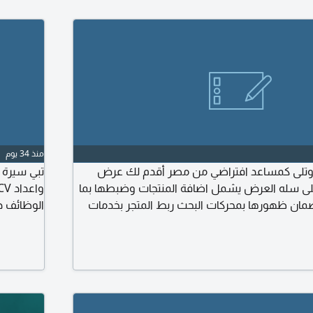
منذ 34 يوم
م وتلى كمساعد افتراضي من مصر أقدم لك عرض
تبي سيرة 
على سله العرض يشمل اضافة المنتجات وضبطها بما
مان ظهورها بمحركات البحث ربط المتجر بخدمات
الوظائف د
نت سنتر وتوثيق المتجر ومراجعة وتحليل أداء
(ATS)
المتجر يوميا للسلات المتروكة والطلبات بما يحقق
ة اذا تبحث عن هذه الخدمة تواصل معي لمعرفة
معي على ا
سابقة أعمالي