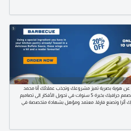
5
ن هوية بصرية تميز مشروعك وتجذب عملائك أنا محمد
ممدوح، مصمم جرافيك بخبرة 5 سنوات في تحويل الأفكار الى تصاميم
ترك أثرا وتصنع فارقا. معتمد ومؤهل بشهادة متخصصة في
تصميم الجرافيك من معهد كاليفورنيا للفنون (California Institute of
the Art) عبر منصة كور سيرا العالمية. جاهز تماما لترقية واجهة
ن خلال تقديم خدمات احترافية تشمل تصميم الشعارات
Log) نبتكر لك رمزا