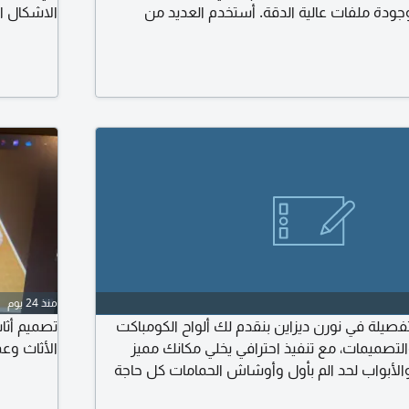
جودة ملفات عالية الدقة. أستخدم العديد من
الاشكال ا
لخاصة لتسليم تصاميم بشكل مميز ورائع بمقاييس
ومختلفا ت
لمجتمع لتوصيل فكرة عن كل سلعة أو خدمة
بخامات وا
الطلب للت
منذ 24 يوم
فصيلة في نورن ديزاين بنقدم لك ألواح الكومباكت
تصميم أثا
ن والتصميمات، مع تنفيذ احترافي يخلي مكانك مميز
الأثاث وعمل cutting list
لأبواب لحد الم بأول وأوشاش الحمامات كل حاجة
 نورن ديزاين أدق تنفيذ وأسرع تسليم. التواصل من