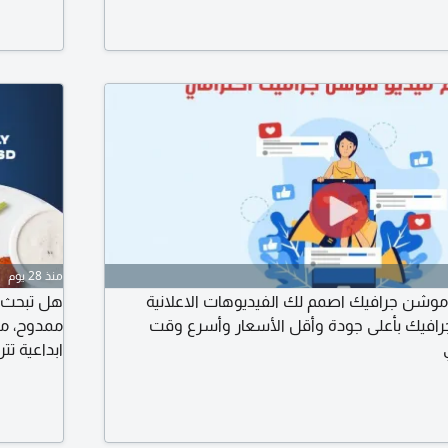
 اتصل بنا
منذ 28 يوم
موشن جرافيك اصمم لك الفيديوهات الاعلانية
هل تبحث ع
رافيك بأعلى جودة وأقل الأسعار وأسرع وقت
ابداعية ت
s
مشروعك م
والهويات البصرية (os