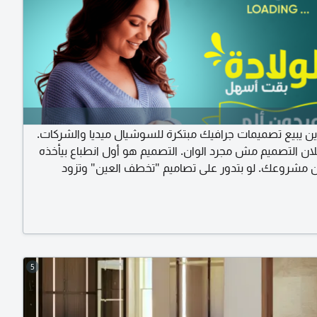
اين يبيع تصميمات جرافيك مبتكرة للسوشيال ميديا والشركات.
ان التصميم مش مجرد الوان. التصميم هو أول انطباع بيأخذه
 مشروعك. لو بتدور على تصاميم "تخطف العين" وتزود
أنت في المكان الصح. مستعد لتنفيذ كافة أنواع المطبوعات
لسوشيال ميديا، لوجو وشعارات مبتكرة. بوستات اعلانية
ميديا زيادة تفاعل ومبيعات) منيو، بر وشاور، كروت شخصية،
لوحات محلات وبنرات
5