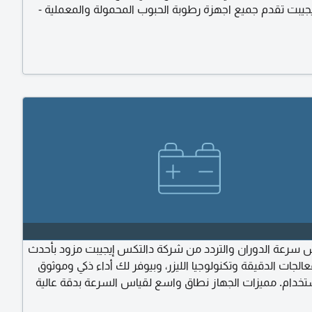
جيبت تقدم جميع اجهزة رطوبة الحبوب المحمولة والمعملية -
تخدام ودقة في القياس - ضمان عام. اجهزة قياس علمية،
ب، أرز، ذرة، دالتكس إيجيبت. لمزيد من التفاصيل عن الاجهزة
تصال بنا
 سرعة الدوران والتردد من شركة دالتكس إيجيبت مزود بأحدث
عالجات الدقيقة وتكنولوجيا الليزر، وبيوفر لك أداء ذكي وموثوق
خدام. مميزات الجهاز نطاق واسع لقياس السرعة بدقة عالية
يعرض أعلى قيمة / أقل قيمة / متوسط القراءة / آخر قراءة شاشة LCD