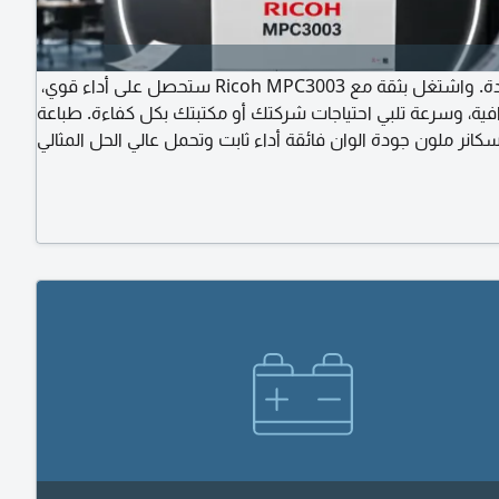
اطبع بجودة. واشتغل بثقة مع Ricoh MPC3003 ستحصل على أداء قوي،
رافية، وسرعة تلبي احتياجات شركتك أو مكتبتك بكل كفاءة. طباعة
انر ملون جودة الوان فائقة أداء ثابت وتحمل عالي الحل المثالي
المكاتب مؤسسة الأمين للطابعات متخصصون بماركة Ricoh