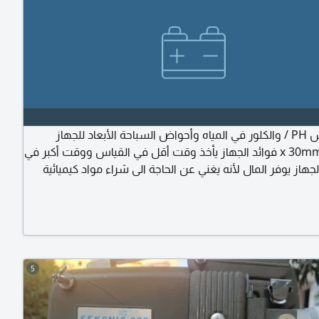
جهاز قياس PH / والكلور في المياه وأحواض السباحة الأبعاد للجهاز
142*90 x 30mm فوائد الجهاز يأخذ وقت أقل في القياس ووقت أكبر في
لجهاز يوفر المال لأنه يغني عن الحاجة الى شراء مواد كيميائية
جهاز من السهل التعامل معه، وأيضا بسيط في عملية التخزين.
ارات يمكنكم الاتصال بنا
5