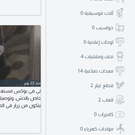
العربية - القاهرة - 
المحافظة الجديد (خلف
آلات موسيقية
0
حواسيب
0
لوحات إعلانية
0
تحف ومقتنيات
4
معدات صناعية
14
منذ 23 يوم
قطع غيار
2
تي في بوكس مستعمل 
خاص بالدش، وتوصيلة ا
العاب
2
يتكون من زرار في ال
كاميرات
0
ش الهرم صاحب التي 
مولدات كهرباء
0