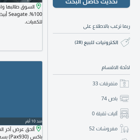
تحديث حاصل البحث
للكميات.
ربما ترغب بالاطلاع على
الكترونيات للبيع
(28)
لائحة الاقسام
متفرقات
33
باص
74
آليات ثقيلة
0
منذ 10 أيام
مفروشات
52
ألحق عرض آخر ال
باكس (