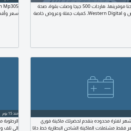
السوق طالبها واحنا موفرينها. هاردات 500 جيجا وصلت بقوة، صحة
100%، Seagate أبيض و Western Digital. كميات جملة وعروض خاصة
سعر وأفض
منذ 15 يوم
شهر لفترة محدوده بنقدم لحضرتك ماكينة فوري
الرطوبة م
Pax930) بسعر فقط مشتملات الماكينة الشاحن البطارية خط داتا
الى تلف وع