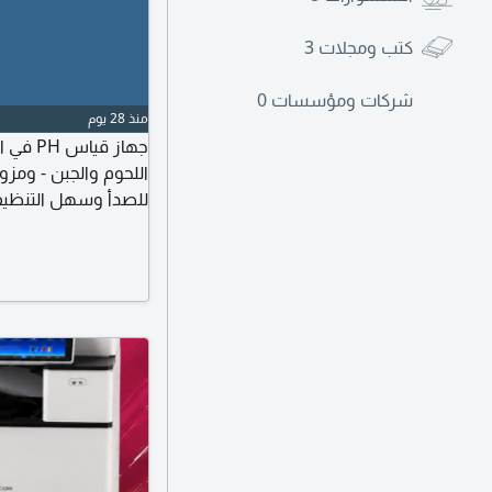
كتب ومجلات
3
شركات ومؤسسات
0
منذ 28 يوم
اللحوم والجبن - ومز
للصدأ وسهل التنظيف 
وقت واحد. الجهاز م
استفسارات يمكنكم ال