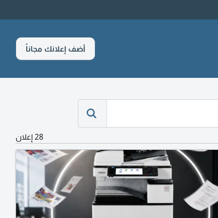
أضف إعلانك مجاناً
28 إعلان