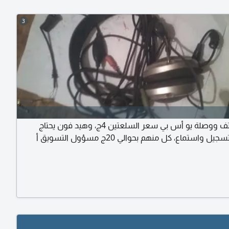
3
شاحن هاتف ووصلة يو أس بي سعر السلعتين 4ج، وهيد فون يحتاج
اطرف له تسجيل واستماع، كل منهم بحوالي 20ج مسؤول التسويق أ