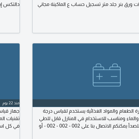
نت مجاني 3 بكرات ورق بنر جلد متر تسجيل حساب ع الماكينة مجاني
دالتكس إي
ميع المحافظات الدفع كاش عند الاستلام
سهلة الاس
ر" الاسم. رقم التلفون. رقم فون عليه واتساب
رطوبة، حبو
بالكامل ورقمين تلفون للمستلم
يمكنكم الا
منذ 22 يوم
ة الطعام والمواد الغذائية يستخدم لقياس درجة
جهاز قياس
 والماء ومناسب للاستخدام في المنازل قابل للطي
تقنيات الم
سريع بسيط مقاوم للصدأ يمكنكم الاتصال بنا على 002 - 002 - 002 - أو
في كل است
ة صفحتنا علي الفيسبوك العنوان جمهورية مصر