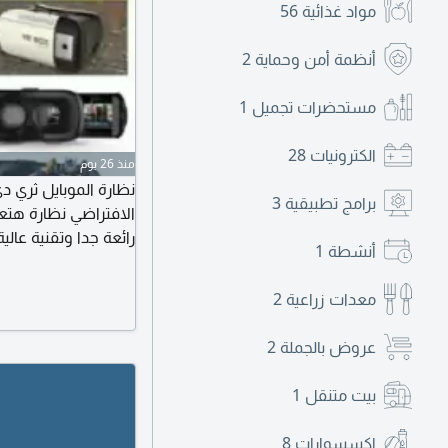
مواد غذائية
56
أنظمة أمن وحماية
2
مستحضرات تجميل
1
الكترونيات
28
منذ 26 يوم
نظارة الموبايل ثري دي
برامج تطبيقية
3
الافتراضي نظارة هتع
رائعة جدا وتقنية عالي
أنشطة
1
الريموت السعر بالريموت ب 175 جنيه، يوج
معدات زراعية
2
عروض بالجملة
2
بيت متنقل
1
اكسسوارات
8