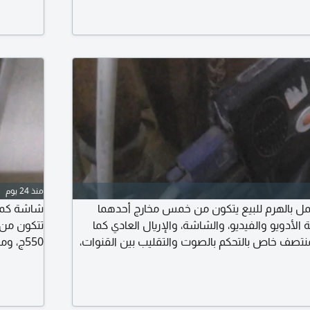
دائري المعادي وان قطامية - كفر الشيخ - تقسيم
كبيرة باض
 سيراميكا رويال) برج الجوهري
تلقائي لتو
منذ 24 يوم
بالهرم للبيع يتكون من خمس مخارج أحدهما
لأدويو والفيديو، والشاشة، والإريال العادي كما
تتكون من ق
منتصف خاص بالتحكم بالصوت والتقليب بين القنوات،
550ج، 
وبه استاند، نوعه جاد مي وموديل أي 3820، وحالته جيدة لكن به عيب
سوكيت صوت وباور يحتاج صيانة للبوردة وبعلبته، وسعرة 100ج العنوان
حمزة الهر
في أ جمال