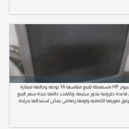
اءة خلفية - قراءة واضحة حتى في الاضاءة المنخفضة تصميم
متين من بلاستيك ABS خفيف وصلب - مريح وسهل الاستخدام اغلاق
فير الطاقة
شاشة كمبيوتر HP مستعملة للبيع مقاسها 16 بوصة وحالتها ممتازة
اعدة حلزونية بتدور سليمة، وكابلات حالتها جيدة سعر البيع
ومرفق صورتها الأمامية ولونها رصاصي يمكن استبدالها بدراجة
مقاسها 20 بنفس السعر أو شاشة عرض كاميرا مراقبة المكان سهل
م للتواصل مع أ جمال