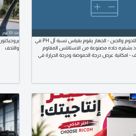
منذ 33 يوم
جهاز قياس PH في اللحوم والجبن - الجهاز يقوم بقياس نسبة أل PH في
بروجيكتور 
ود بشفره حاده مصنوعة من الاستانلس المقاوم
والتحف
- امكانية عرض درجة الحموضة ودرجة الحرارة في
صدق عليه من مؤسسة العلوم القومية. اجهزة قياس
علمية، درجة الحموضة، حرارة، PH, لحوم، جبن، دالتكس ايجيبت، لأي
اتصال بنا