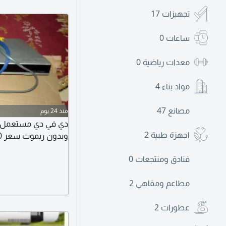
تجهيزات
17
ساعات
0
معدات رياضية
0
مواد بناء
4
مصانع
47
منذ 24 يوم
دي في دي مستعمل 
اجهزة طبية
2
وبدون ريموت سعر 350ج رقم مدير التسويق
فنادق ومنتجعات
0
مطاعم ومقاهي
2
عطورات
2