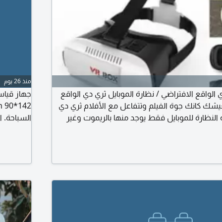
منذ 26 يوم
 الواقع الافتراضي / نظارة الموبايل ثري دي الواقع
يشك كانك جوة الفيلم وتتفاعل مع الأفلام ثري دي
ة النظارة للموبايل فقط يوجد منها بالريموت وغير
السباحة. ا
د خدمة توصيل
جديدة. ال
لأي استفس