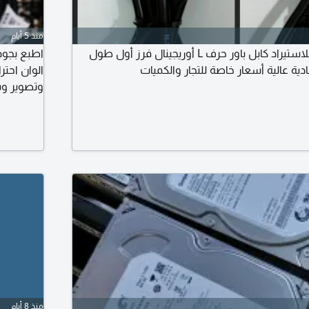
منذ 5 أيام
تعلن شركة علامتك للاستيراد كابل باور حرف L أوريجينال فرز أول طول
الوان احت
وتصوير وسك
للشركات و
منذ 8 أيام