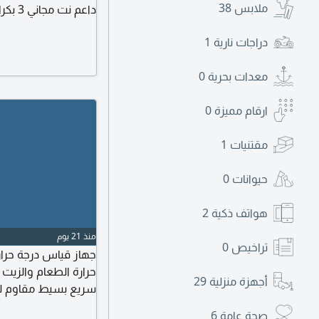
ملابس
38
داعم 
باسمك شحن مجاني لج
دراجات نارية
1
"المطلوب لحجز الاورد
عنوان تسليم الاوردر 
معدات بحرية
0
ارقام مميزة
0
مقتنيات
1
حيوانات
0
هواتف ذكية
2
منذ 21 يوم
تراخيص
0
جهاز قياس درجة حرار
حرارة الطعام والزيت
أجهزة منزلية
29
زيارة موقعنا أو زيار
صحة عامة
6