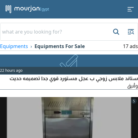
Egypt
Equipments
Equipments For Sale
17 ads
22 hours ago
ستاند ملابس زوجي ب عجل مستورد قوي جدا تصميمه حديث
وأنيق
5