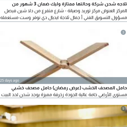
تلاجه شحن شركة وحالتها ممتازة وليك ضمان 3 شهور من
المركز العنوان مركز توريد وصيانة - شارع متفرع من دلا شين فيصل
مسؤول التسويق الفني أ جمال ثلاجة ايديال دي نوفر وست مستعمله
للبيع سعر البيع 7200 وشحن مجانيون من شركة وبتعمل تلج، ص 2
نوعها دي نوفر وست وايديال وحالتها ممتازة وليك ضمان 3 شهور،
3
وفرن صيني ب 2 ألف وتلاجه بيبس ب 8 وكوكا ب 7 ألف شحن شركة
من المركز العنوان مركز توريد
25 days ago
حامل المصحف الخشب (عرض رمضان) حامل مصحف خشبي
مستوى الأرضي خامة عالية الجودة زخرفة مميزة يوجد شحن لحد البيت
5