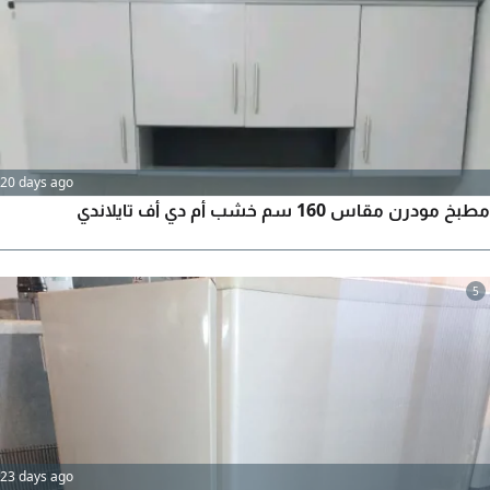
20 days ago
مطبخ مودرن مقاس 160 سم خشب أم دي أف تايلاندي
5
23 days ago