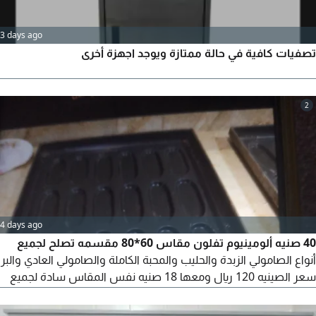
3 days ago
تصفيات كافية في حالة ممتازة ويوجد اجهزة أخرى
2
4 days ago
40 صنيه ألومينيوم تفلون مقاس 60*80 مقسمه تصلح لجميع
أنواع الصامولي الزبدة والحليب والمحبة الكاملة والصامولي العادي والبر
سعر الصينيه 120 ريال ومعها 18 صنيه نفس المقاس سادة لجميع
أنواع الشوابير والحلويات وغيره لو مخبز عاوز الثواني دي يراسلني البيع
لظروف خاصه