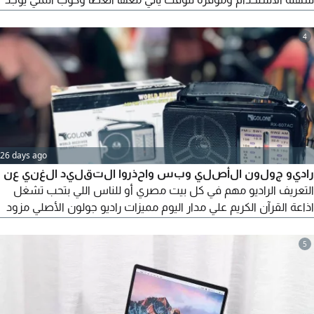
خدمة توصيل
4
26 days ago
راديو جولون الأصلي وبس واحذروا التقليد الغني عن
التعريف الراديو مهم في كل بيت مصري أو للناس اللي بتحب تشغل
اذاعة القرآن الكريم علي مدار اليوم مميزات راديو جولون الأصلي مزود
ب 4 موجات للاستقبال AM / FM/ TV/ SW1 - 2 RADIO High
Sensitivity AC 220V/ 50Hz Batteries Not Included 1 - راديو
5
ذات اشارة قوية جدا لا يوجد بها أي تشويش وصوت قوي جدا شديد
النقاء 2 - مزود بفيشه خارجيه لتشغيله مباشر بالكهرباء مع امكانية