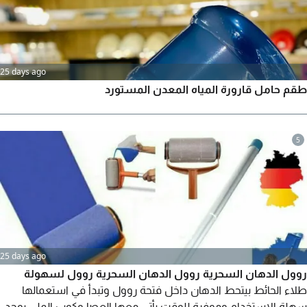
25 days ago
طقم حامل قارورة المياه المعدن المستورد
5
25 days ago
روول الدهان السحرية روول الدهان السحرية روول لسهولة
طلاء الحائط بيتحط الدهان داخل فتحة روول وتبدأ في استعمالها
سهلة الاستخدام وموفرة للوقت يأتي معها العصا وكوب الملي يوجد