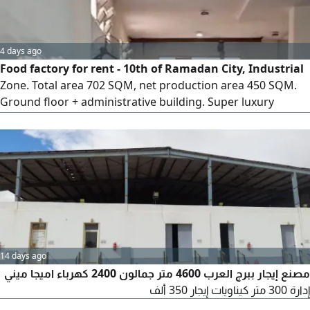
4 days ago
Food factory for rent - 10th of Ramadan City, Industrial
Zone. Total area 702 SQM, net production area 450 SQM.
Ground floor + administrative building. Super luxury
finishing. Electricity 100 kW. Valid operating license + old
Industrial register. Ready for immediate operation. Suitable
for all food activities. Prime location with easy access
14 days ago
مصنع إيجار ببرج العرب 4600 متر جمالون 2400 كهرباء اميجا ميني
إدارة 300 متر كيناويات إيجار 350 ألف