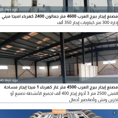
26 days ago
مصنع إيجار ببرج العرب 4600 متر جمالون 2400 كهرباء اميجا ميني
إدارة 300 متر كيناويات إيجار 350 ألف
40 days ago
مصنع إيجار ببرج العرب 4500 متر غاز كهرباء 1 ميجا إيجار مساحة
المبنى 2500 متر 3 أدوار إيجار 400 ألف لجميع الأنشطة تصنيع أو
تخزين ونش وأصانصير أحمال
5