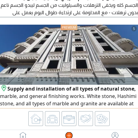
الجسم كله ويخفى الترهلات والسيلوليت من الجسم ليبدو الجسم ناعم
بدون ترهلات - مع المداومة على ارتداءة طوال اليوم يعمل على
تخسيس الجسم وذلك عن طريق الضغط على المعدة مما يعطي
الشعور بالشبع بسرعة ولا يسمح بامتلاء المعدة وذلك مع ممارسة
5
رياضة بسيطة ولو المشي بانتظام يوميا واتباع نظام غذائي سليم فإنك
تحصلين ليس فقط على وزن مثالي بل جسم صحي وقوام رياضي
Supply and installation of all types of natural stone,
marble, and general finishing works. White stone, Hashimi
stone, and all types of marble and granite are available at
the lowest prices. We operate in Egypt and the United Arab
Emirates, and export is available to all Arab countries.
Contact us