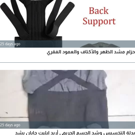
امتصاص وتخفيف مادة السيليكون للضغط الواقع على كعب القدم
مريح للقدم
25 days ago
حزام مشد الظهر والأكتاف والعمود الفقري
25 days ago
بدلة التخسيس وشد الجسم الحريمي أريد ايليت جابان يشد