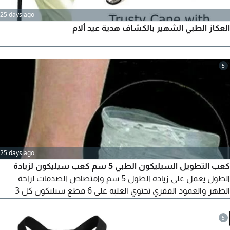
25 days ago
العكاز الطبي الشهير بالكشاف هدية عيد ألام
5
25 days ago
كعب التطويل السيليكون الطبي 5 سم كعب سيليكون لزيادة
الطول يعمل على زيادة الطول 5 سم وامتصاص الصدمات لراحة
الظهر والعمود الفقري تحتوي العلبه على 6 قطع سيليكون كل 3
قطع توضع في حذاء كعب سيليكون طبي داخلي لزيادة الطول 5
سنتيمتر لراحة القدمين مصنوع من مادة السيليكون المرنة لتخفيف
5
آلام كعب القدم ويعمل على تخفيف حدة الالم أثناء الحركة من خلال