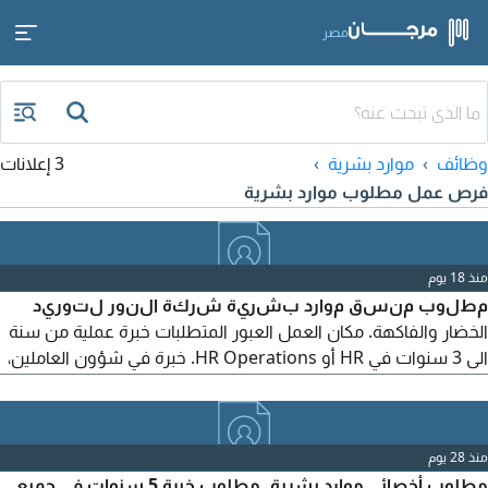
مصر
وظائف
موارد بشرية
3 إعلانات
فرص عمل مطلوب موارد بشرية
منذ 18 يوم
مطلوب منسق موارد بشرية شركة النور لتوريد
الخضار والفاكهة. مكان العمل العبور المتطلبات خبرة عملية من سنة
الى 3 سنوات في HR أو HR Operations. خبرة في شؤون العاملين،
الحضور والانصراف، وعلاقات العاملين. ذكور فقط. يفضل سكان
العبور أو المناطق القريبة. السن لا يزيد عن 30 سنة. للتقديم أرسل أل
CV علي
منذ 28 يوم
مطلوب أخصائي موارد بشرية. مطلوب خبرة 5 سنوات في جميع