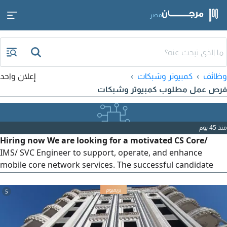
مصر
وظائف
كمبيوتر وشبكات
إعلان واحد
فرص عمل مطلوب كمبيوتر وشبكات
منذ 45 يوم
Hiring now We are looking for a motivated CS Core/
IMS/ SVC Engineer to support, operate, and enhance
mobile core network services. The successful candidate
will work in a live telecom environment, ensuring network
availability, performance, and continuous service
5
improvement across CS Core, IMS, and SVC platforms. Key
Responsibilities Support and maintain CS Core, IMS, and
SVC network elements