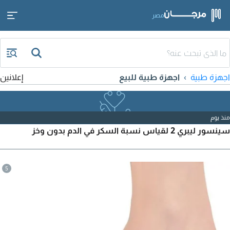
مصر
اجهزة طبية
اجهزة طبية للبيع
إعلانين
منذ يوم
سينسور ليبري 2 لقياس نسبة السكر في الدم بدون وخز
5