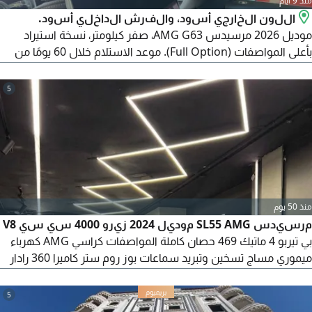
منذ 9 أيام
اللون الخارجي أسود، والفرش الداخلي أسود.
موديل 2026 مرسيدس AMG G63، صفر كيلومتر، نسخة استيراد
بأعلى المواصفات (Full Option). موعد الاستلام خلال 60 يومًا من
تاريخ التعاقد. نظام التعاقد: دفع 50% مقدم (Deposit) عند التعاقد،
وسداد 50% المتبقية عند استلام السيارة. لإتمام التعاقد في حالة
5
الرغبة في الحجز أو التعاقد، يتم تحديد موعد (Meeting) رسمي داخل
مكتب مستورد السيارة في مصر الجديدة.
منذ 50 يوم
مرسيدس SL55 AMG موديل 2024 زيرو 4000 سي سي V8
بي تيربو 4 ماتيك 469 حصان كاملة المواصفات كراسي AMG كهرباء
ميموري مساج تسخين وتبريد سماعات بوز روم ستر كاميرا 360 رادار
هيد أب ديسplay لون أزرق فرش أسود
5