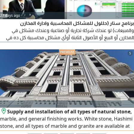
27 days ago
برنامج ستار (حللول للمشاكل المحاسبية وادارة المخازن
والمبيعات) لو عندك شركة تجارية أو صناعية وعندك مشاكل في
المخازن أو البيع أو الأصول الثابتة أوأي مشاكل محاسبية كل ده في
برنامج واحد هو برنامج ستار هدف الشركة أمداد عملائها بتكنولوجيا
البرمجيات ذات الكفاءة العالية والتي تعمل علي اتمام العمليات
5
والاجراءات بالشكل الامثل وزيادة الانتاجية والحفاظ علي رضاء العميل
سعر البرنامج 15000ج
Supply and installation of all types of natural stone,
marble, and general finishing works. White stone, Hashimi
stone, and all types of marble and granite are available at
the lowest prices. We operate in Egypt and the United Arab