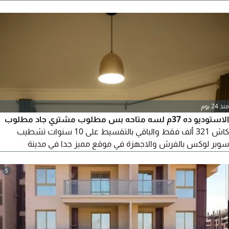
السويس - التجمع الخامس - 5 دقائق من السوق الشرقي للرحاب
المساحة 86 متر الدور الثالث الشركة المطورة I Capital تفاصيل
الدفع المطلوب 1630800 كاش اجمالي باقي الاقساط 852200 حتى
2030
منذ 24 يوم
الاستوديو ده 37م لسه متاحه بس مطلوب مشتري جاد مطلوب
كاش 321 ألف فقط والباقي بالتقسيط على 10 سنوات تشطيب
سوبر لوكس بالفرش والاجهزة في موقع مميز جدا في مدينة
الشروق للتفاصيل
5