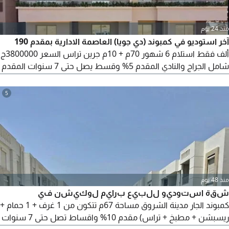
منذ 24 يوم
آخر استوديو في كمبوند (دي جويا) العاصمة الادارية بمقدم 190
ألف فقط استلام 6 شهور 70م + 10م جرين تراس السعر 3800000ج
شامل الجراج والنادي المقدم 5% وقسط يصل حتى 7 سنوات المقدم
190 ألف فقط للاستعلام اتصل على أو كلمنا
5
منذ 48 يوم
شقة استوديو للبيع برايم لوكيشن في
كمبوند الجار مدينة الشروق مساحة 67م تتكون من 1 غرف + 1 حمام +
ريسبشن + مطبخ + تراس) مقدم 10% واقساط تصل حتى 7 سنوات