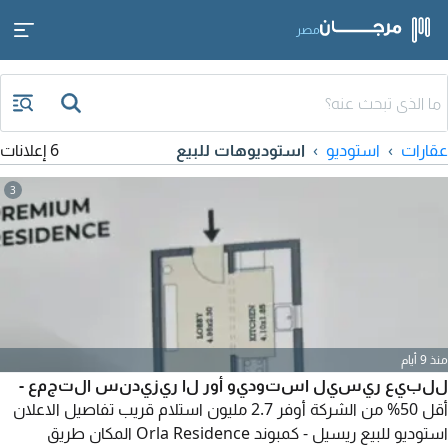
مصر
عقارات
استوديو
استوديوهات للبيع
6 إعلانات
3
منذ 9 أيام
للبيع ريسيل استوديو أور لا ريزيدنس التجمع -
أقل 50% من الشركة أوفر 2.7 مليون استلام قريب تفاصيل الاعلان
استوديو للبيع ريسيل - كمبوند Orla Residence المكان طريق