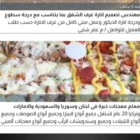
منذ 5 ساعات
مهندس تصميم انارة غرف الشقق بما يتناسب مع درجة سطوع
ودرجة انارة الديكور وعمل مبني كامل من غرف الانارة حسب طلب
العميل للتواصل / م عمر شلبي
5
منذ 16 ساعة
معلم معجنات خبرة في لبنان وسوريا والسعودية والامارات
وتركيا 20 عام اشتغل جميع أنواع البيتزا وجميع أنواع الصوصات وجميع
أنواع التتبيلات وجميع وسندويشات الرأب وجميع أنواع معجنات ألميني
بحشواتها الخاصه وجميع أنواع الفطائر التركيه والمناقيش والصفيحة
واللحم بعجين اللبنانيه المميزه والخبز والكعك الطرابلسي والكعك