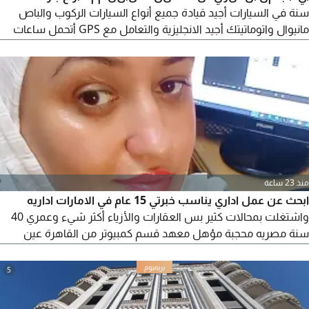
سنة في السيارات أجيد قيادة جميع أنواع السيارات الركوب والباص
مانيوال واتوماتيتك أجيد الانجليزية والتعامل مع GPS أتحمل ساعات
العمل الطويل والشاق ملتزم بالمواعيد حسن المظهر الخارجي ابحث
عن عمل
منذ 23 ساعة
ابحث عن عمل اداري يناسب خبرتي 15 عام في الامارات اداريه
واشتغلت بمحالات كثير بس العقارات والأزياء أكثر شيء وعمري 40
سنة مصريه محجبة مؤهل معهد قسم كمبيوتر من القاهرة عين
شمس وممكن فرصة العمل تكون داخل أو خارج مصر شكرا
5