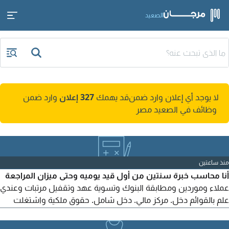
الصعيد
لا يوجد أي إعلان وارد ضمن
قد يهمك
327 إعلان
وارد ضمن
وظائف في الصعيد مصر
منذ ساعتين
أنا محاسب خبرة سنتين من أول قيد يوميه وحتى ميزان المراجعة
عملاء وموردين ومطابقة البنوك وتسوية عهد وتقفيل مرتبات وعندي
علم بالقوائم دخل. مركز مالي. دخل شامل. حقوق ملكية واشتغلت
علي سيستم أودو الى عنده فرصه مناسبة يبعت رقمة ياريت يكون في
نطاق الجيزة