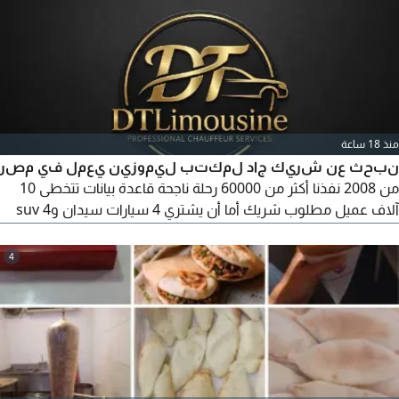
العصرواني واعمل على التطور والابتكار واعمل على ادارة المكان
كامل وهندسة المنيو
منذ 18 ساعة
نبحث عن شريك جاد لمكتب ليموزين يعمل في مصر
من 2008 نفذنا أكثر من 60000 رحلة ناجحة قاعدة بيانات تتخطى 10
آلاف عميل مطلوب شريك أما أن يشتري 4 سيارات سيدان و4 suv
و2 هاي أيس أو أن يدخل شريك بثمنهم تقريبا 20 مليون جنيه مصري
المطلوب لتطوير أسطول السيارات لدينا والشريك له سياراته ونسبة
4
20 من الإيراد بدون تحميل أي مصاريف أو صيانات الجاد فقط في
انتظار مكالمتك للتحدث في باقي التفاصيل