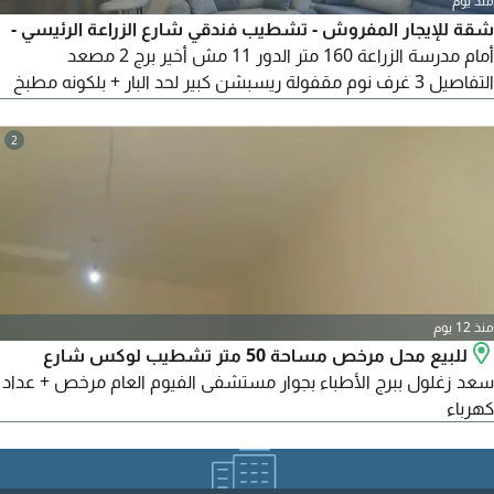
منذ يوم
شقة للإيجار المفروش - تشطيب فندقي شارع الزراعة الرئيسي -
أمام مدرسة الزراعة 160 متر الدور 11 مش أخير برج 2 مصعد
التفاصيل 3 غرف نوم مقفولة ريسبشن كبير لحد البار + بلكونه مطبخ
امريكاني + 2 حمام 2 تكييف غرفة الاطفال + الغرفة الرئيسية
التشطيب ريسبشن وبلكونه بورسلان كيلوباترا الحر باقي الغرف
2
سيراميك قطع لايزر الواجهة 2 بلكونه + 2 شباك على الشارع أ
منذ 12 يوم
للبيع محل مرخص مساحة 50 متر تشطيب لوكس شارع
سعد زغلول ببرج الأطباء بجوار مستشفى الفيوم العام مرخص + عداد
كهرباء