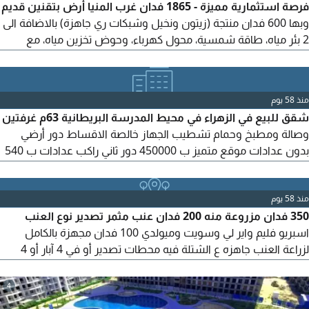
فرصة استثمارية مميزة - 1865 فدان غرب المنيا أرض بتقنين قديم
وبها 600 فدان منتجة (زيتون ونخيل وشبكات ري جاهزة) بالاضافة الى
2 بئر مياه، طاقة شمسية، محول كهرباء، وحوض تخزين مياه، مع
استراحة وسكن عمال. بدون اقساط حتى 2030 جاهزة للاستثمار
والانتاج غرب المنيا - سمالوط
منذ 58 يوم
شقق للبيع في الزهراء في محيط المدرسة البريطانية 63م غرفتين
وصالة ومطبخ وحمام تشطيب الجهاز خالصة الاقساط دور أرضي
بدون عدادات موقع متميز ب 450000 دور ثاني راكب عدادات ب 540
دور خامس عدادات 420 دور سادس بدون عدادات 365
منذ 58 يوم
350 فدان مزروعة منه 200 فدان عنب مثمر تصدير نوع العنب
اسبريو فليم واير لي وسويت وميولدي 100 فدان مجهزة بالكامل
لزراعة العنب جاهزه ع الشتلة فيه محطات تصدير أو في 4 آبار أو 4
محولات الكهرباء أو 4 ديزل أو 3 جرارات أرض وأليات محافظة عقد
ابتدائي دفع 3 أقسط باقي عليها 3 اقساط باقي ع الفدان 19 اقساط
4
متاجره حاليا ب 15 مليون العنب والمحطة بها 2 استراحة شرق