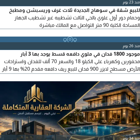
منذ 23 يوم
للبيع شقة في سوهاج الجديدة ثلاث غرف وريسبشن ومطبخ
وحمام دور أول علوي بالحي الثالث تشطيبه غير تشطيب الجهاز
المساحة الكلية 90 متر التواصل مع المالك مباشرة
منذ 26 يوم
موجود 1800 فدان في ملوي دافعه قسط يوجد بها 3 آبار
محفورين وكهرباء علي الكيلو 18 والسعر 70 ألف للفدان واستراحات
الأرض مسطح لايزر 900 فدان للبيع ريف دافعه مقدم 20% بها 9 أبار
محفورين بها خط كهرباء علي طريق الريف مباشر واجهة تبعد عن
الطريق الصحراوي 15 كيلو مد فعلها قسط واحد مركز سمالوط مدق
الحجر السعر 120 للفدان
منذ 34 يوم