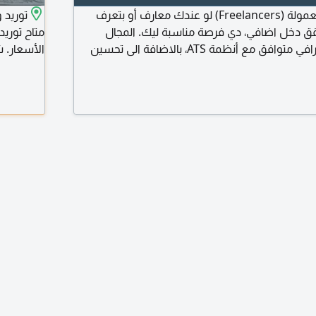
مطلوب مسوقين بالعمولة (Freelancers) لو عندك معارف أو بتعرف
توريد 
قق دخل اضافي، دي فرصة مناسبة ليك. المجال
متاح توري
تصميم وكتابة CV احترافي متوافق مع أنظمة ATS، بالاضافة الى تحسين
الأسعار. ش
 LinkedIn وخطابات التقديم عند الطلب. نظام العمل عمولة على
الدول العر
معه من خلالك، وكلما جبت عملاء أكثر زادت أرباحك.
ل اونلاين ومن أي مكان. مفيش مواعيد ثابتة