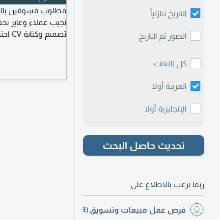
التاريخ تنازلياً
تجيب عملاء وعايز تح
الصور ثم التاريخ
حساب
كل عميل يتم التعاقد 
كل اللغات
لا يشترط خبرة. العم
العربية أولا
الإنجليزية أولا
تحديث حاصل البحث
ربما ترغب بالاطلاع على
فرص عمل مبيعات وتسويق
(3)