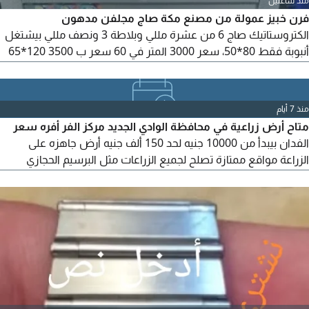
منذ ساعتين
فرن خبيز عمولة من مصنع مكة صاج مجلفن مدهون
الكتروستاتيك صاج 6 من عشرة مللي وبلاطة 3 ونصف مللي بيشتغل
أنبوبة فقط 80*50، سعر 3000 المتر في 60 سعر ب 3500 120*65
سعر 4000 الشحن مجانا لجميع المحافظات ضمان سنة الحجز
منذ 7 أيام
متاح أرض زراعية في محافظة الوادي الجديد مركز الفر أفره سعر
الفدان بيبدأ من 10000 جنيه لحد 150 ألف جنيه أرض جاهزه على
الزراعة مواقع ممتازة تصلح لجميع الزراعات مثل البرسيم الحجازي
والقمح والنخيل المجدول والبر حي والصقعي والخلاص جميع أنواع
النخيل تابوت في هذه المنطقة رأيي في هذه المنطقة أباره تمليك
الفدان بيبدأ من 45000 لحد 60 ألف جنيه مع تحيات شركة البقري
الجروب للاستثمار الزراعي نتمنى التعاون الجاد