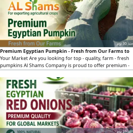
منذ 30 يوم
Premium Egyptian Pumpkin - Fresh from Our Farms to
Your Market Are you looking for top - quality, farm - fresh
pumpkins Al Shams Company is proud to offer premium -
grade pumpkins, harvested at the peak of freshness to
meet international standards. Ready to place your order
Contact us today for availability and current export
quotations Al Shams Company for Export Agricultural
Crops
منذ 31 يوم