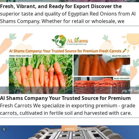
Fresh, Vibrant, and Ready for Export Discover the
superior taste and quality of Egyptian Red Onions from Al
Shams Company. Whether for retail or wholesale, we
ensure you receive only the best produce, harvested at the
peak of freshness. Quality You Can Trust Exporting
Worldwide Don't settle for lesspartner with the experts in
agricultural exports Get in touch with our team
منذ 48 يوم
Al Shams Company Your Trusted Source for Premium
Fresh Carrots We specialize in exporting premium - grade
carrots, cultivated in fertile soil and harvested with care.
Our commitment to excellence ensures that our partners
receive only the freshest produce, maintaining a longer
5
shelf life and superior taste. Contact us to discuss your