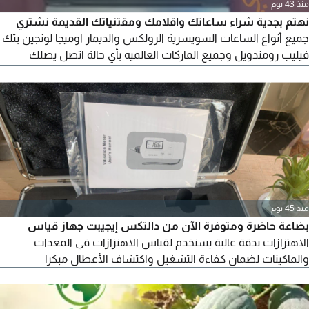
منذ 43 يوم
نهتم بجدية شراء ساعاتك واقلامك ومقتنياتك القديمة نشتري
جميع أنواع الساعات السويسرية الرولكس والديمار اوميجا لونجين بتك
فيليب رومندويل وجميع الماركات العالميه بأي حالة اتصل يصلك
مندوبنا في أنحاء مصر
منذ 45 يوم
بضاعة حاضرة ومتوفرة الآن من دالتكس إيجيبت جهاز قياس
الاهتزازات بدقة عالية يستخدم لقياس الاهتزازات في المعدات
والماكينات لضمان كفاءة التشغيل واكتشاف الأعطال مبكرا