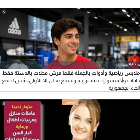
الحلاقة والمعجون - مجموعة الأسنان - شاور كاب - مجموعة الخياطة -
مجموعة الفانتي - لوفه - مشط) أيضا نوفر لكم جميع أنواع السليبر
5
(مفتوح - مقفول - سليبر فرو - قطيفة) مع أم كأنيه كتابة اسم الفندق
أو الشركة علي المنتج فقط للكميات
منذ 56 يوم
ملابس رياضية وأدوات بالجملة فقط فرش محلات بالدستة فقط
خامات وأكسسوارات مستوردة وتصنيع محلي الا الأولى. شحن لجميع
أنحاء الجمهورية
5