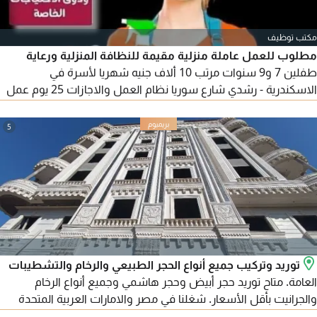
مكتب توظيف
مطلوب للعمل عاملة منزلية مقيمة للنظافة المنزلية ورعاية
طفلين 7 و9 سنوات مرتب 10 ألاف جنيه شهريا لأسرة في
الاسكندرية - رشدي شارع سوريا نظام العمل والاجازات 25 يوم عمل
و6 أيام إجازة شهريا بداية العمل يوم 1 في الشهر ينتهي يوم 25 يوم
من ذات الشهر أو الإجازة يوم كل أسبوع بالاضافة للاجازات الرسمية
5
والأعياد يفضل السن من 20 ل 30 سنة متفرغة تماما يمكن الاتصال
توريد وتركيب جميع أنواع الحجر الطبيعي والرخام والتشطيبات
العامة. متاح توريد حجر أبيض وحجر هاشمي وجميع أنواع الرخام
والجرانيت بأقل الأسعار. شغلنا في مصر والامارات العربية المتحدة
ومتاح تصدير لجميع الدول العربية. للتواصل