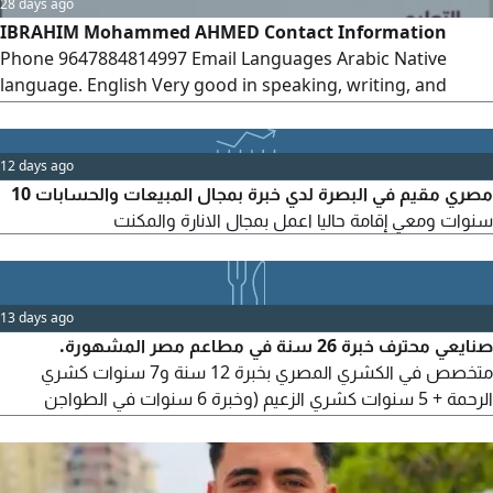
28 days ago
IBRAHIM Mohammed AHMED Contact Information
Phone 9647884814997 Email Languages Arabic Native
language. English Very good in speaking, writing, and
reading. Personal Information Date of Birth March 10,
1993 Education Bachelor's Degree in Mathematics
University of Diyala - Graduated Worked as a Mathematics
12 days ago
Lecturer for two years
مصري مقيم في البصرة لدي خبرة بمجال المبيعات والحسابات 10
سنوات ومعي إقامة حاليا اعمل بمجال الانارة والمكنت
13 days ago
صنايعي محترف خبرة 26 سنة في مطاعم مصر المشهورة.
متخصص في الكشري المصري بخبرة 12 سنة و7 سنوات كشري
الرحمة + 5 سنوات كشري الزعيم (وخبرة 6 سنوات في الطواجن
والاكلات الشعبية بمطاعم جاد، وخبرة 8 سنوات في الجريل والشوي
بمطاعم مؤمن. أتقن التسوية والتحضير والتجهيز والنظافة