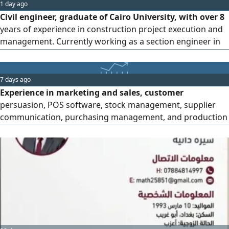
1 day ago
Civil engineer, graduate of Cairo University, with over 8
years of experience in construction project execution and
management. Currently working as a section engineer in
Senegal. Expertise includes execution and management of
concrete works in all stages, high - quality architectural
finishes, landscape and infrastructure works, supervision
7 days ago
of residential and administrative projects, and
Experience in marketing and sales, customer
management
persuasion, POS software, stock management, supplier
communication, purchasing management, and production
lines