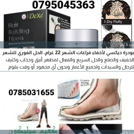
منذ 3 أيام
بودرة ديكسي لأخفاء فراغات الشعر 22 غرام. الحل الفوري للشعر
الخفيف والصلع والحل السريع والفعال لمظهر أنيق وجذاب وكثيف
للرجال والسيدات ولجميع الأعمار وبدون أي مجهود أو وقت يقوم
دكسي بنشر أليافة الصغيرة للغاية على فروة الرأس فيملأ جميع
مناطق الشعر الخفيف والخالية تماما من شعر الرأس ليظهر شعرك
أكثر كثافة بشكل فوري ولا يمكن تميزة بعد وضعة على الشعر
الأصلي حتى من قريب
منذ 3 أيام