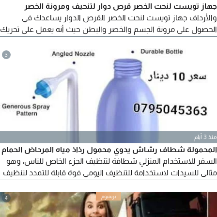
جهاز تويست لنحت الخصر قرص دوار لتنحيف ومرونة الخصر
والأرداف جهاز تويست لنحت الخصر القرص الدوار يساعدك في
الحصول على مرونة الجسم والخصر والبطن حيث أنه يعمل على تحريك
الجزء العلوي من الجسم ويساعد على تنشيط الدورة الدموية يساعد
في حرق الدهون وتنحيف وشد عضلات البطن يساعد على مرونة
3
الجسم والتخلص من بعض آلام الظهر القرص الدوار (جهاز تويست
لنحت الخصر)
منذ 3 أيام
المحمولة شطاف رشاش يدوي محمول رذاذ مياه المرحاض الحمام
السفر للاستخدام المنزلي شطافة لتنظيف الجزء الخاص للناس، وهو
مثالي للسيدات لاستخدامة للتنظيف اليومي فوة قابلة للتمدد لتنظيف
صحي كامل مع تصميم مضغوط تساعد على تقليل الأعراض المزعجة
التي تسببها البواسير والالتهابات والحكة ومشاكل النظافة الشخصية،
4
الأخرى خفيف الوزن وسهل الحمل من اجل شطافة شخصية