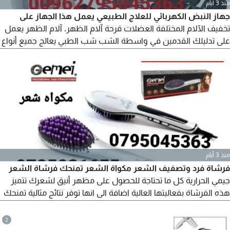
منذ 3 أيام
جهاز النبض الكهربائي للعلاج الطبيعي يعمل هذا الجهاز على
تخفيف الآلام المختلفة العضلات قرحة آلام الظهر. آلام الظهر يعمل
على تدليلك القدمين في واسطة الشب شب الطبي يعالج جميع أنواع
التشنوجات عند كبار السن والرياضية القيام بالعلاج الطبيعي لأربعة
أجزاء من الجسم في نفس الوقت الخصر والكتفين والساقين
والأقدام
منذ 3 أيام
فرشاة فرد وتصفيف الشعر مكواة الشعر تمنحك فرشاة الشعر
جيمي الحرارية كل ما تحتاجة للحصول على مظهر أنيق لشعرك تتميز
هذه الفرشاة بفعاليتها العالية اضافة الى انها توفر نتائج مثالية تمنحك
مظهرا أنيقا يعزز من ثقتك بنفسك. حيث يمكنك ضبط درجة حرارة
فرشاة الشعر بالشكل الذي يتناسب مع نوع شعرك. تحتوي الفرشاة
2
على مقبض بسيط التصميم يمنحك راحة سعر 12 دينار