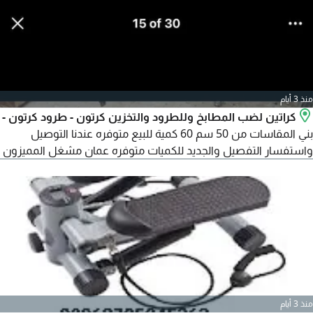
تركيبها
منذ 3 أيام
كراتين لضب المطابخ وللطرود والتخزين كرتون - طرود كرتون -
بني المقاسات من 50 سم 60 كمية للبيع متوفره عندنا التوصيل
واستفسار التفصيل والجديد للكميات متوفره عمان مشغل المميزون
منذ 3 أيام