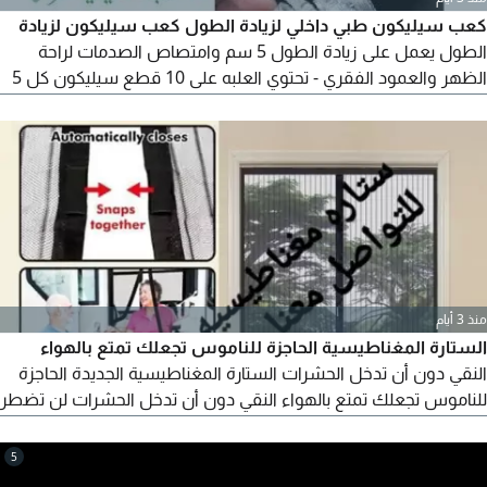
كعب سيليكون طبي داخلي لزيادة الطول كعب سيليكون لزيادة
الطول يعمل على زيادة الطول 5 سم وامتصاص الصدمات لراحة
الظهر والعمود الفقري - تحتوي العلبه على 10 قطع سيليكون كل 5
قطع توضع في حذاء - كعب سيليكون طبي داخلي لزيادة الطول لراحة
القدمين مصنوع من مادة السيليكون المرنة لتخفيف آلام كعب القدم
ويعمل على تخفيف حدة الالم أثناء الحركة من خلال امتصاص وتخفيف
مادة
منذ 3 أيام
الستارة المغناطيسية الحاجزة للناموس تجعلك تمتع بالهواء
النقي دون أن تدخل الحشرات الستارة المغناطيسية الجديدة الحاجزة
للناموس تجعلك تمتع بالهواء النقي دون أن تدخل الحشرات لن تضطر
الى غلق النوافذ خوفا من دخول البعوض والناموس الستارة
المغناطيسية هي ابتكار جديد يغلق ذاتيا عند فتحها بسبب وجود
5
قطعة مغناطيس على أطراف الستارة المغناطيسية سهلة جدا في