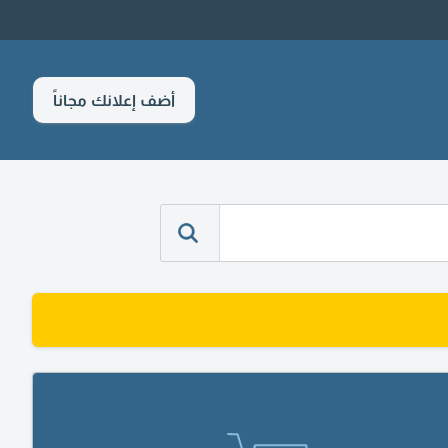
أضف إعلانك مجاناً