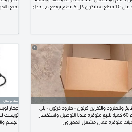
الفقري - تحتوي العلبه على 10 قطع سيليكون كل 5 قطع توضع في حذاء
تمتع باله
اخلي لزيادة الطول لراحة القدمين مصنوع من مادة
من دخول ا
خفيف آلام كعب القدم ويعمل على تخفيف حدة الالم
ذاتيا عند
ل امتصاص وتخفيف مادة
المغناطيس
5
منذ يومين
بخ وللطرود والتخزين كرتون - طرود كرتون - بني
جهاز تويس
المقاسات من 50 سم 60 كمية للبيع متوفره عندنا التوصيل واستفسار
تويست لنح
كميات متوفره عمان مشغل المميزون
الجسم وال
ويساعد عل