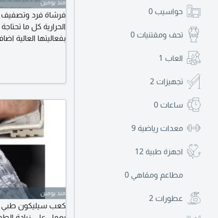
منذ يومين
حواسيب
0
فرشاة فرد وتصفيف ا
الحرارية كل ما تحتا
تحف ومقتنيات
0
بفعاليتها العالية اضاف
من ثقتك بنفسك. حيث
العاب
1
الذي يتناسب مع نوع
يمنحك راحة سعر 12 دينار
تجهيزات
2
ساعات
0
معدات رياضية
9
اجهزة طبية
12
مطاعم ومقاهي
0
منذ يومين
عطورات
2
كعب سيليكون طبي دا