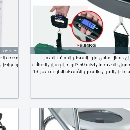
منذ يومين
ن ديجتال قياس وزن الشنط والحقائب السفر
مضخة الحل
والأكياس الميزان المحمول باليد، يتحمل لغاية 50 كليوا جرام ميزان الحقائب
والتواصل سعر 
الالكتروني محمول باليد داخل المنزل والسفر والأنشطة الخارجية سعر 13