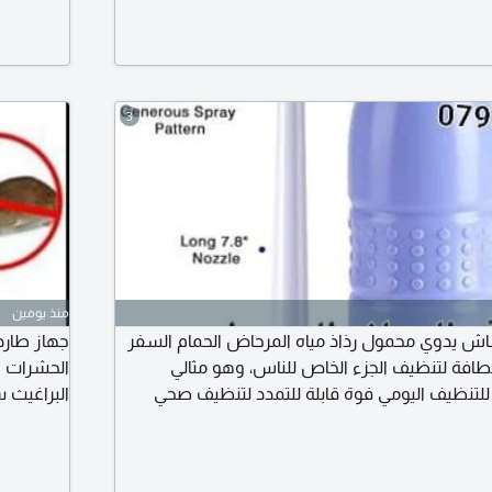
عضلات ال
القرص الد
3
منذ يومين
 يدوي محمول رذاذ مياه المرحاض الحمام السفر
جهاز طارد
طافة لتنظيف الجزء الخاص للناس، وهو مثالي
الحشرات و
لتنظيف اليومي فوة قابلة للتمدد لتنظيف صحي
البراغيث 
ط تساعد على تقليل الأعراض المزعجة التي
الناموس (
لتهابات والحكة ومشاكل النظافة الشخصية، الأخرى
تشبه أصوات
الحمل من اجل شطافة شخصية
لا تستطيع ا