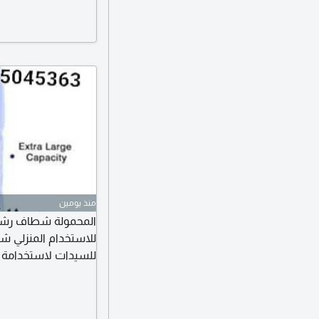
منذ يومين
المحمولة شطاف رشاش
للاستخدام المنزلي ش
للسيدات لاستخدامة ل
كامل مع تصميم مضغو
تسببها البواسير والا
خفيف الوزن وسهل 