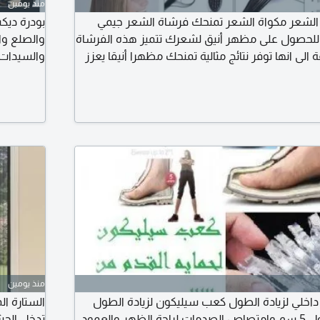
منذ يومين
لشعر مكواة الشعر تمنحك فرشاة الشعر جيمي
جة للحصول على مظهر أنيق لشعرك تتميز هذه الفرشاة
والصلع وا
ة الى انها توفر نتائج مثالية تمنحك مظهرا أنيقا يعزز
والسيدات 
 يمكنك ضبط درجة حرارة فرشاة الشعر بالشكل
أليافة ال
 شعرك. تحتوي الفرشاة على مقبض بسيط التصميم
والخالية 
يمكن تميز
منذ يومين
خلي لزيادة الطول كعب سيليكون لزيادة الطول
الستارة ا
يعمل على زيادة الطول 5 سم وامتصاص الصدمات لراحة الظهر والعمود
تدخل الحش