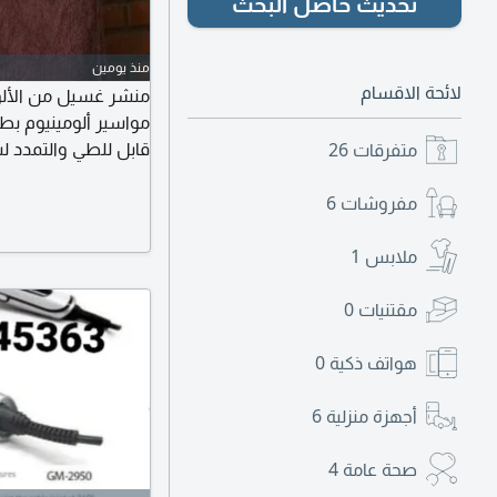
تحديث حاصل البحث
منذ يومين
لائحة الاقسام
منشر غسيل من الألو
قابل للطي والتمدد ل
متفرقات
26
المساحة، بعد الاستخد
مفروشات
6
ملابس
1
مقتنيات
0
هواتف ذكية
0
أجهزة منزلية
6
صحة عامة
4