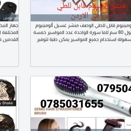
منذ يومين
مينيوم قابل للطي الوصف منشر غسيل ألومينيوم
جهاز النب
مواسير ألومينيوم بطول 80 سم للما سورة الواحدة عدد المواسير خمسة
المختلفة 
سهولة استخدام جميع المواسير يمكن طية لتوفير
القدمين ف
ام للتواصل في الأردن
كبار السن 
نفس الوقت