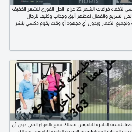
بودرة ديكسي لأخفاء فراغات الشعر 22 غرام. الحل الفوري للشعر الخفيف
لحل السريع والفعال لمظهر أنيق وجذاب وكثيف للرجال
ولجميع الأعمار وبدون أي مجهود أو وقت يقوم دكسي بنشر
صغيرة للغاية على فروة الرأس فيملأ جميع مناطق الشعر الخفيف
تماما من شعر الرأس ليظهر شعرك أكثر كثافة بشكل فوري ولا
ة بعد وضعة على الشعر الأصلي حتى من قريب
لمغناطيسية الحاجزة للناموس تجعلك تمتع بالهواء النقي دون أن
رات الستارة المغناطيسية الجديدة الحاجزة للناموس تجعلك