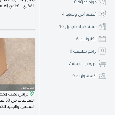
مواد غذائية
0
- كعب سيليكون طبي د
أنظمة أمن وحماية
4
السيليكون المرنة لت
أثناء الحركة من خلا
مستحضرات تجميل
10
الكترونيات
6
برامج تطبيقية
0
عروض بالجملة
7
اكسسوارات
0
منذ يومين
كراتين لضب المطا
التفصيل والجديد لل