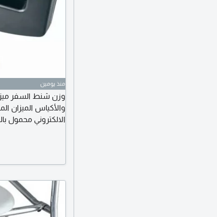
منذ يومين
وزن شنط السفر ميزا
دينار