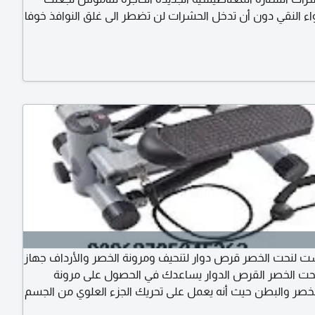
واء النقي دون أن تدخل الحشرات لن تضطر الى غلق النوافذ خوفا
لبعوض والناموس الستارة المغناطيسية هي ابتكار جديد يغلق
 فتحها بسبب وجود قطعة مغناطيس على أطراف الستارة
ية سهلة جدا في تركيبها
ت لنحت الخصر قرص دوار لتنحيف ومرونة الخصر والأرداف جهاز
ت الخصر القرص الدوار يساعدك في الحصول على مرونة
خصر والبطن حيث أنه يعمل على تحريك الجزء العلوي من الجسم
ى تنشيط الدورة الدموية يساعد في حرق الدهون وتنحيف وشد