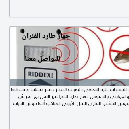
بطن يساعد على مرونة الجسم والتخلص من بعض آلام الظهر
وار (جهاز تويست لنحت الخصر)
 للحشرات طرد البعوض بالصوت الجهاز يصدر ذبذبات لا تتحملها
القوارض والناموس جهاز طارد الصراصير النمل بق الفراش
سوس الخشب الفئران النمل الأبيض العناكب ألها موش الذباب
البعوض) يعمل الجهاز على اطلاق الأمواج فوق السمعية التي
 الزلازل والبراكين التي تأتي قبل حصول الزلزال أو البركان حيث
ذن الانسان أن سعر 10 دينار