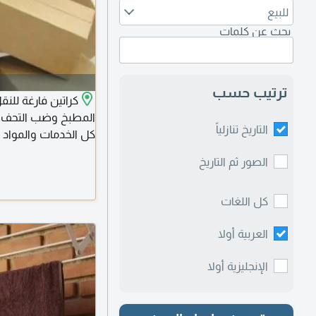
للبيع
بحث عن كلمات
ترتيب حسب
كراتين فارغة للن
المطبخ وضب التحف وا
التاريخ تنازلياً
كل الخدمات والمواد 
والتحف والملابس. باب
الصور ثم التاريخ
طول لتغليف الكنب وا
كل اللغات
الشحن والتخزين
العربية أولا
الإنجليزية أولا