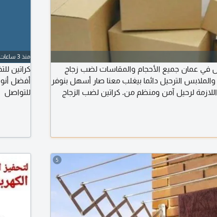
منذ 3 ساعات
قل في عمان جميع الأحجام والمقاسات لضب زجاج
كراتين لل
لملابس الترحيل دائما بيغلب معنا صار أسهل بنوفر
أفضل أنوا
اللازمة لرحيل آمن ومنظم من. كراتين لضب الزجاج
للتواصل
لز، فقاعات هوائية) لتغليف الزجاج والتحف. ورق
مبطن اسفنج لتغليف الزجاج والتحف والأثاث الخشبي. جيلاتين 55 سم
لفرشات والحرمات للحفاظ على نظافته أثناء النقل
5