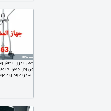
منذ يومين
جهاز الغزال الطائر ال
من اجل ممارسة تمارين
السعرات الحرارية وا
المشي الهوائي من جا
قدميك في حركة دائري