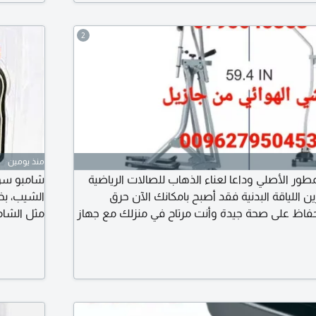
2
منذ يومين
مطور الأصلي وداعا لعناء الذهاب للصالات الرياضية
شامبو سوب
 اللياقة البدنية فقد أصبح بامكانك الآن حرق
الشيب، ب
لحفاظ على صحة جيدة وأنت مرتاح في منزلك مع جهاز
مثل الشام
زيل. فالميزة الأساسية في الجهاز هي تحريك
ة محددة جيدا توفر ضغطا مثاليا على عضلات الساق
الشعر الأ