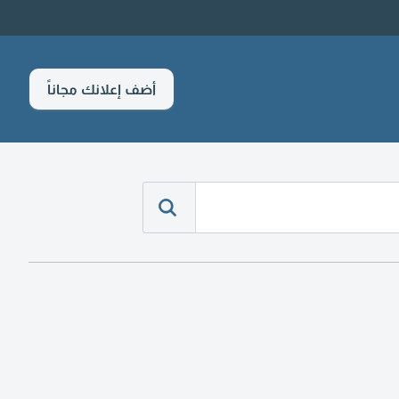
أضف إعلانك مجاناً