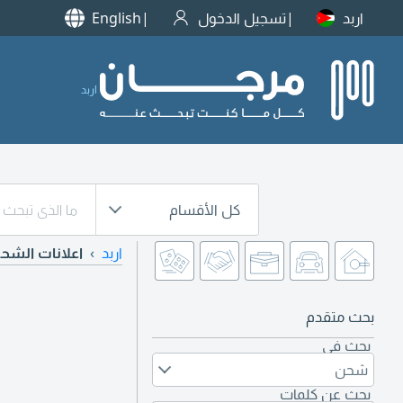
اربد
تسجيل الدخول
English
اربد
كل الأقسام
اربد
اعلانات الشح
بحث متقدم
بحث في
شحن
بحث عن كلمات