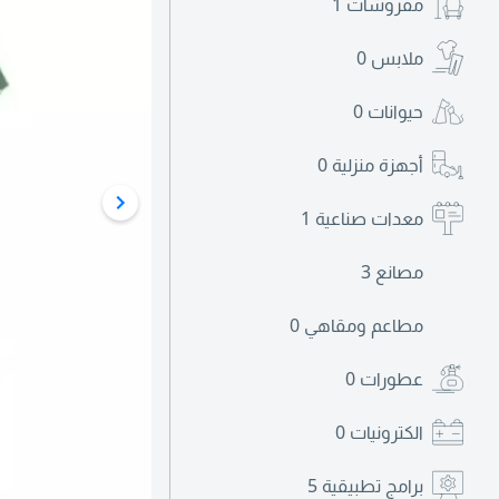
مفروشات
1
ملابس
0
حيوانات
0
أجهزة منزلية
0
معدات صناعية
1
مصانع
3
مطاعم ومقاهي
0
عطورات
0
الكترونيات
0
برامج تطبيقية
5