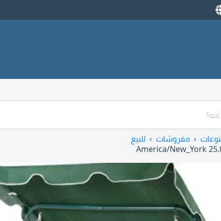
وعات
مفروشات
للبيع
America/New_York
25.