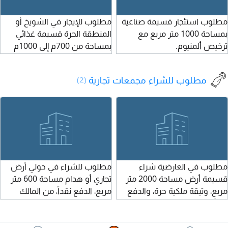
كويتي.
ب
مطلوب استئجار قسيمة صناعية
مطلوب للإيجار في الشويخ أو
بمساحة 1000 متر مربع مع
المنطقة الحرة قسيمة غذائي
ترخيص ألمنيوم.
بمساحة من 700م إلى 1000م
وتصلح لنشاط تعبئة وتغليف
المواد الغذائية. ملاحظة: علي
مطلوب للشراء مجمعات تجارية
(2)
ترخيص المستأجر.
مطلوب في العارضية شراء
مطلوب للشراء في حولي أرض
قسيمة أرض مساحة 2000 متر
تجاري أو هدام مساحة 600 متر
مربع، وثيقة ملكية حرة، والدفع
مربع، الدفع نقداً، من المالك
نقداً.
مباشرة.