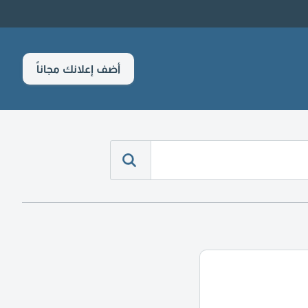
أضف إعلانك مجاناً