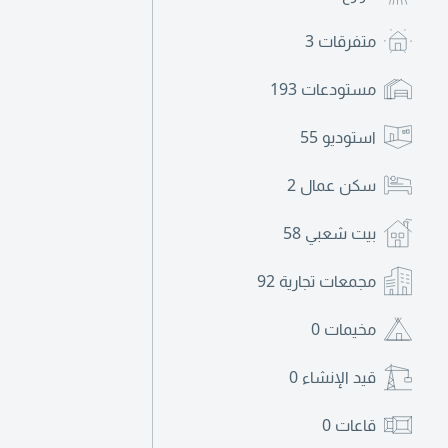
متفرقات
3
مستودعات
193
استوديو
55
سكن عمال
2
بيت شعبي
58
مجمعات تجارية
92
مخيمات
0
قيد الإنشاء
0
قاعات
0