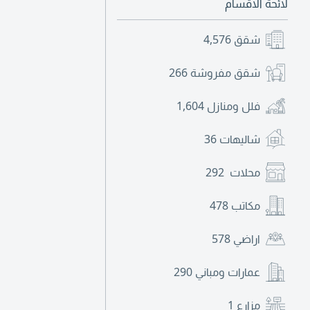
لائحة الاقسام
شقق
4,576
شقق مفروشة
266
فلل ومنازل
1,604
شاليهات
36
محلات
292
مكاتب
478
اراضي
578
عمارات ومباني
290
مزارع
1