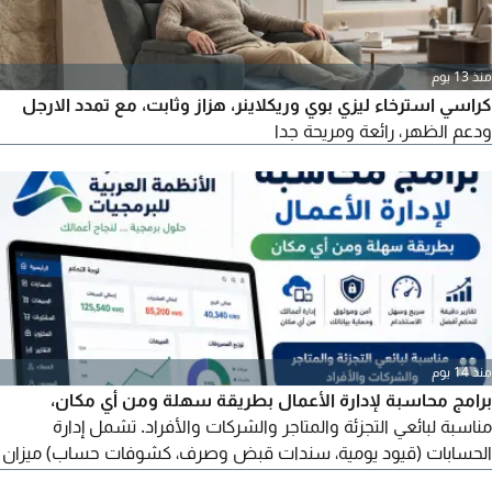
منذ 13 يوم
كراسي استرخاء ليزي بوي وريكلاينر، هزاز وثابت، مع تمدد الارجل
ودعم الظهر، رائعة ومريحة جدا
منذ 14 يوم
برامج محاسبة لإدارة الأعمال بطريقة سهلة ومن أي مكان،
مناسبة لبائعي التجزئة والمتاجر والشركات والأفراد. تشمل إدارة
الحسابات (قيود يومية، سندات قبض وصرف، كشوفات حساب) ميزان
المراجعة، الأرباح والخسائر، قائمة الدخل، الميزانية، إدارة المبيعات