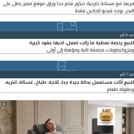
مربعا، مع مساحة خارجية، ديكور فخم جدا وراق، موقع مميز يطل على
البحر. يوجد فيديو للجادين فقط
منذ 6 أيام
للبيع رخصة نفطية ما زالت تعمل، لديها عقود كبيرة
وبتروكيماويات، مصنفة ثانية ومؤهلة إلى أولى.
منذ 7 أيام
للبيع أثاث مستعمل بحالة جيدة جدا، ثلاجة، طباخ، غسالة، انتريه،
وطاولة طعام
4