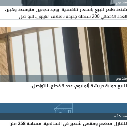
منذ يوم
شنط ظهر للبيع بأسعار تنافسية، يوجد حجمين متوسط وكبير.
العدد الاجمالي 200 شنطة جديدة بالغلاف النايلون. للتواصل
منذ يوم
للبيع حماية دريشة ألمنيوم، عدد 3 قطع. للتواصل.
منذ 5 أيام
للتنازل مطعم ومقهى شهير في السالمية، مساحة 258 مترا