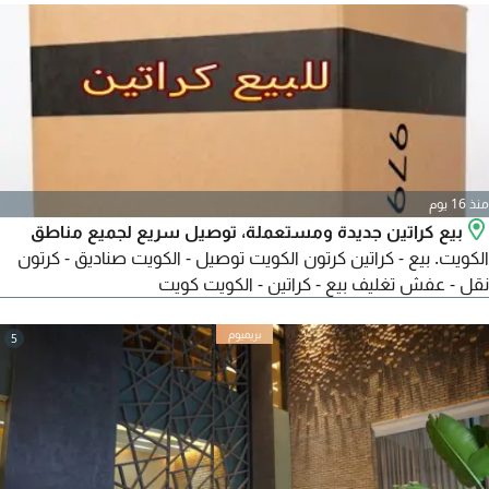
والمخازن، دعم عدد كبير من الأصناف والعملاء والموردين، فواتير
مبيعات ومشتريات. للتواصل اتصال أو واتساب للاستفسار أو طلب
البرامج
منذ 16 يوم
بيع كراتين جديدة ومستعملة، توصيل سريع لجميع مناطق
الكويت. بيع - كراتين كرتون الكويت توصيل - الكويت صناديق - كرتون
نقل - عفش تغليف بيع - كراتين - الكويت كويت
5