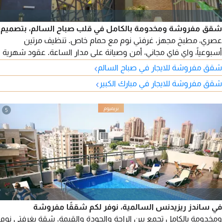
شقق مفروشة ومخدومة بالكامل في قلب صباح السالم، بتصميم
عصري، مطبخ مجهز، غرفتي نوم مع حمام خاص. تنظيف مرتين
أسبوعياً، واي فاي مجاني، أمن وصيانة على مدار الساعة. عقود شهرية
وسنوية، وموقع مميز قريب من المقاهي والجيم، وقهوة مختصة عند
›
شقق مفروشة للايجار في صباح السالم
مدخل البناية.
›
شقق مفروشة للايجار في مبارك الكبير
5
في ساندز ريزيدنس السالمية، نوفر لكم شققًا مفروشة
ومخدومة بالكامل تجمع بين الراحة والجودة والقيمة. شقة بغرفتي نوم