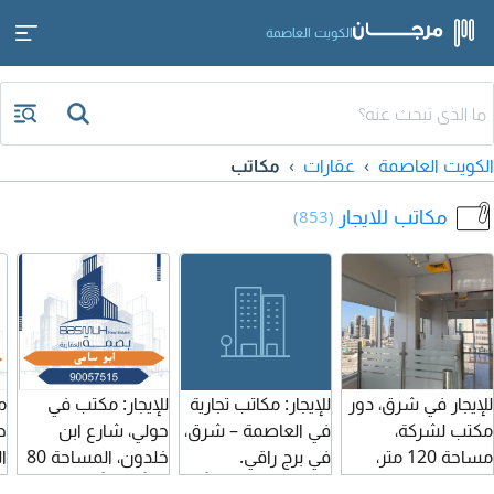
الكويت العاصمة
الكويت العاصمة
عقارات
مكاتب
مكاتب للايجار
(853)
للإيجار في شرق، دور
للإيجار: مكاتب تجارية
للإيجار: مكتب في
م
مكتب لشركة،
في العاصمة – شرق،
حولي، شارع ابن
ح
مساحة 120 متر،
في برج راقي.
خلدون، المساحة 80
ا
نظيف ومقسم
المساحة 120 متراً
متراً مربعاً، الدور