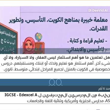
دورات تعليم اللغة الإنجليزية المتسارعة، الإنجليزية اليومية/التجارية،
التحضير للامتحانات، IELTS، TOEFL، IGCSE، A level، BA/MA. أكثر من
15 عامًا من تدريس جميع المواد وفقًا للمناهج البريطانية والأمريكية.
النتائج والخصوصية مضمونة لجميع الأعمار.
منذ 3 أيام
هل تعلمين ما هو أهم استثمار ليس العقار، ولا السيارة، ولا أي
شيء آخر. أهم استثمار هو تعليم ولدك أو ابنتك ومستقبلهم. دروس
خصوصية في الكويت بالمنزل لجميع المراحل ابتدائي، متوسط، ثانوي.
كيف نضمن أن استثمارك يحقق نتيجة من خلال شرح سهل وواضح
يثبت المعلومة في ذهن الطفل من أول مرة. متابعة يومية شخصية
نتابع تقدم طفلك خطوة بخطوة. مراجعات واختبارات تدريبية لتجهيزه
منذ 6 أيام
للامتحانات بثقة
نخبة من المدرسين المحترفين ل IGCSE - Edexcel A
AS، مدارس انجليزية وأمريكية وثنائية اللغة والجامعات