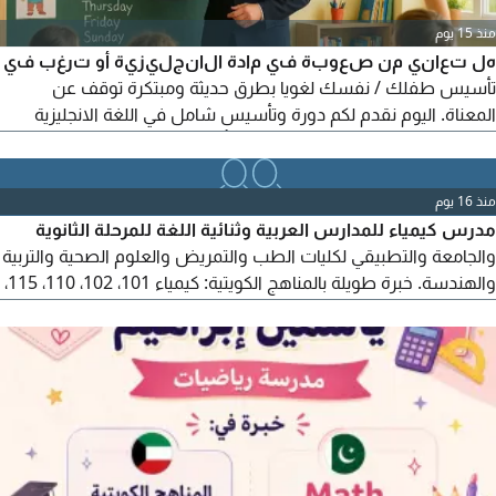
منذ 15 يوم
هل تعاني من صعوبة في مادة الانجليزية أو ترغب في
تأسيس طفلك / نفسك لغويا بطرق حديثة ومبتكرة توقف عن
المعناة. اليوم نقدم لكم دورة وتأسيس شامل في اللغة الانجليزية
فقط للطلاب والاطفال (كلغة ثانية) بأسلوب ممتع، سلس، ونتائج
مضمونة من الحصص الأولى ماذا نقدم في حصص التأسيس تأسيس
النطق الصحيح (Phonics) القراءة والكتابة بسلاسة وبدون تعقيد،
منذ 16 يوم
القواعد والجرامر (Grammar) شرح
مدرس كيمياء للمدارس العربية وثنائية اللغة للمرحلة الثانوية
والجامعة والتطبيقي لكليات الطب والتمريض والعلوم الصحية والتربية
والهندسة. خبرة طويلة بالمناهج الكويتية: كيمياء 101، 102، 110، 115،
والكيمياء العضوية والكيمياء التحليلية والكيمياء العامة. يتوفر حضوري
أو أونلاين مع المساعدة في كتابة التقارير والأبحاث والعروض
التقديمية. اشترك معنا للتميز في الكيمياء.