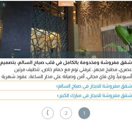
5
شقق مفروشة ومخدومة بالكامل في قلب صباح السالم، بتصميم
عصري، مطبخ مجهز، غرفتي نوم مع حمام خاص. تنظيف مرتين
أسبوعياً، واي فاي مجاني، أمن وصيانة على مدار الساعة. عقود شهرية
وسنوية، وموقع مميز قريب من المقاهي والجيم، وقهوة مختصة عند
›
شقق مفروشة للايجار في صباح السالم
مدخل البناية.
›
شقق مفروشة للايجار في مبارك الكبير
⟩
2
1