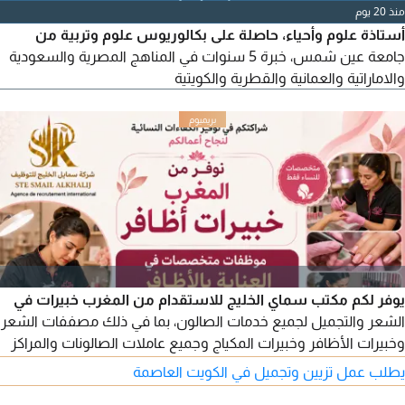
بيسك وويندوز (10 و7) ومايكروسوفت أوفيس 2016 (وورد وإكسيل
منذ 20 يوم
وبوربوينت وأكسيس).
أستاذة علوم وأحياء، حاصلة على بكالوريوس علوم وتربية من
جامعة عين شمس، خبرة 5 سنوات في المناهج المصرية والسعودية
والاماراتية والعمانية والقطرية والكويتية
يوفر لكم مكتب سماي الخليج للاستقدام من المغرب خبيرات في
الشعر والتجميل لجميع خدمات الصالون، بما في ذلك مصففات الشعر
وخبيرات الأظافر وخبيرات المكياج وجميع عاملات الصالونات والمراكز
بكفاءة عالية. للطلب، يرجى التواصل معنا عبر أرقامنا.
يطلب عمل تزيين وتجميل في الكويت العاصمة