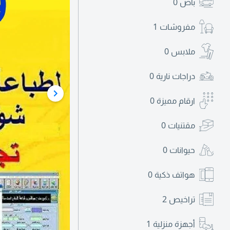
باص
0
مفروشات
1
ملابس
0
دراجات نارية
0
ارقام مميزة
0
مقتنيات
0
حيوانات
0
هواتف ذكية
0
تراخيص
2
أجهزة منزلية
1