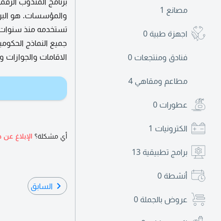
برنامج المندوب الرقم
مصانع
1
والمؤسسات. هو البرن
تستخدمه منذ سنوات د
اجهزة طبية
0
جميع النماذج الحكومي
الاقامات والجوازات وا
فنادق ومنتجعات
0
مطاعم ومقاهي
4
عطورات
0
الكترونيات
1
أي مشكلة؟
الإبلاغ عن ه
برامج تطبيقية
13
أنشطة
0
السابق
عروض بالجملة
0