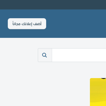
أضف إعلانك مجاناً