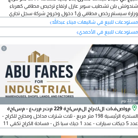
شندوتش بلن تشطيب سوبر عازل ارتفاع ترخيص مطافي كهرباء
وزارة سيستم رخص مطافي ق1 دخول وخروج شركة سجل تجاري
›
مستودعات للبيع في شاليهات ميناء عبدالله
›
مستودعات للبيع في الأحمدي
5
منذ 22 يوم
مواصفات الكراج المساحة 229 متر مربع - مساحة
السندرة الرئيسية 198 متر مربع - ثلاث شترات مداخل ومخارج للكراج -
عدد 5 جيكات سيارات - عدد 1 جيك سيا كل - مساحة الكراج تكفي 11
سيارة بداخل الكراج - سنترال مركزي - غرفة جمع مكاين. الإيجار الحالي
2200. الكراج للبيع شامل العدة ومكينة لحيم Miller Syncrowave